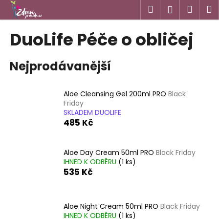
K
Přejít
Hledat
Náku
M
Přihlášen
na
o
obsah
Zpět
Zpět
košík
š
DuoLife Péče o obličej
í
C
k
Nejprodávanější
o
p
o
Aloe Cleansing Gel 200ml PRO
Black
t
Friday
SKLADEM DUOLIFE
ř
485 Kč
e
b
u
Aloe Day Cream 50ml PRO
Black Friday
IHNED K ODBĚRU
(
1 ks
)
j
535 Kč
e
t
e
Aloe Night Cream 50ml PRO
Black Friday
n
IHNED K ODBĚRU
(
1 ks
)