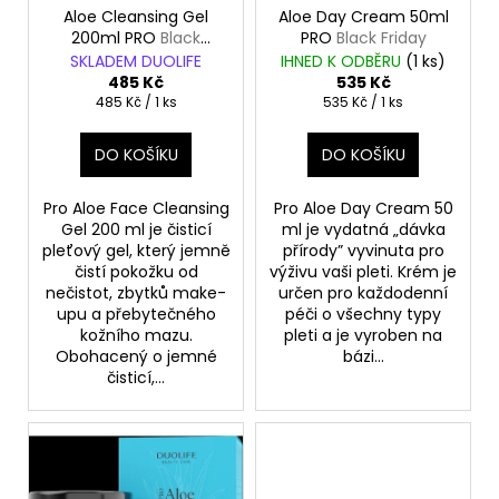
č
o
Aloe Cleansing Gel
Aloe Day Cream 50ml
u
200ml PRO
Black
PRO
Black Friday
d
j
Friday
SKLADEM DUOLIFE
IHNED K ODBĚRU
(
1 ks
)
e
u
485 Kč
535 Kč
m
k
Měrná
Měrná
485 Kč / 1 ks
535 Kč / 1 ks
cena:
cena:
e
t
DO KOŠÍKU
DO KOŠÍKU
ů
DUOLIFE
Pro Aloe Face Cleansing
Pro Aloe Day Cream 50
BEAUTY
CARE
Gel 200 ml je čisticí
ml je vydatná „dávka
COLLAGEN
pleťový gel, který jemně
přírody” vyvinuta pro
BODY
čistí pokožku od
výživu vaši pleti. Krém je
BUTTER
nečistot, zbytků make-
určen pro každodenní
DUOLIFE
upu a přebytečného
péči o všechny typy
BEAUTY
kožního mazu.
pleti a je vyroben na
CARE
Obohacený o jemné
bázi...
COLLAGEN
čisticí,...
BODY
BUTTER
TĚLOVÉ
MÁSLO
200
ML