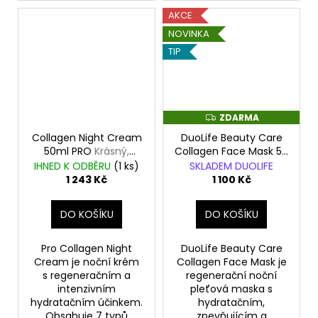
AKCE
NOVINKA
TIP
ZDARMA
Z
D
Collagen Night Cream
DuoLife Beauty Care
A
R
50ml PRO
Krásný,
Collagen Face Mask 50
M
mladý a zářivý vzhled
ml
Regenerační noční
IHNED K ODBĚRU
(
1 ks
)
SKLADEM DUOLIFE
A
pokožky i přes
pleťová maska s
1 243 Kč
1 100 Kč
pokročilý věk
hydratačním,
zpevňujícím a
DO KOŠÍKU
DO KOŠÍKU
protivráskovým
účinkem
Pro Collagen Night
DuoLife Beauty Care
Cream je noční krém
Collagen Face Mask je
s regeneračním a
regenerační noční
intenzivním
pleťová maska s
hydratačním účinkem.
hydratačním,
Obsahuje 7 typů
zpevňujícím a