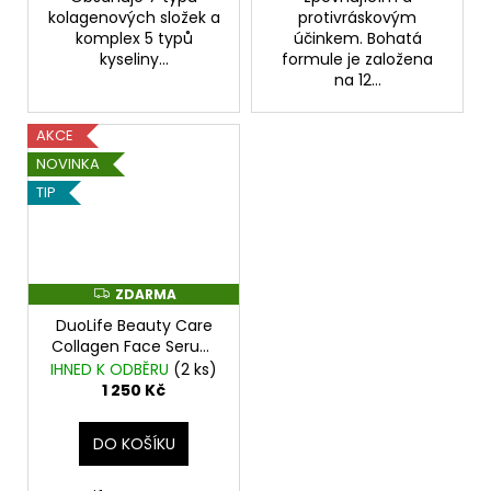
kolagenových složek a
protivráskovým
komplex 5 typů
účinkem. Bohatá
kyseliny...
formule je založena
na 12...
AKCE
NOVINKA
TIP
ZDARMA
Z
D
DuoLife Beauty Care
A
R
Collagen Face Serum
M
30 ml
Ultralehké
IHNED K ODBĚRU
(
2 ks
)
A
sérum proti stárnutí.
1 250 Kč
DO KOŠÍKU