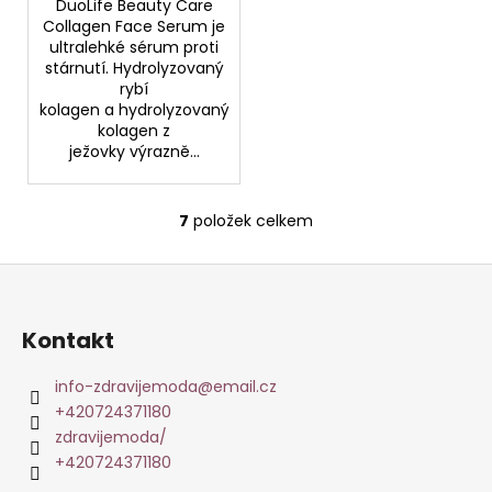
DuoLife Beauty Care
Collagen Face Serum je
ultralehké sérum proti
stárnutí. Hydrolyzovaný
rybí
kolagen a hydrolyzovaný
kolagen z
ježovky výrazně...
7
položek celkem
O
v
Z
l
á
á
d
p
Kontakt
a
a
c
t
info-zdravijemoda
@
email.cz
í
+420724371180
í
p
zdravijemoda/
r
+420724371180
v