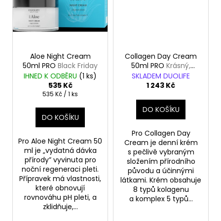
740
Kč
Aloe Night Cream
Collagen Day Cream
50ml PRO
Black Friday
50ml PRO
Krásný,
mladý a zářivý vzhled
IHNED K ODBĚRU
(
1 ks
)
SKLADEM DUOLIFE
pokožky i přes
535 Kč
1 243 Kč
pokročilý věk
Měrná
535 Kč / 1 ks
cena:
DO KOŠÍKU
DO KOŠÍKU
Pro Collagen Day
Pro Aloe Night Cream 50
Cream je denní krém
ml je „vydatná dávka
s pečlivě vybraným
přírody” vyvinuta pro
složením přírodního
noční regeneraci pleti.
původu a účinnými
Přípravek má vlastnosti,
látkami. Krém obsahuje
které obnovují
8 typů kolagenu
rovnováhu pH pleti, a
a komplex 5 typů...
zklidňuje,...