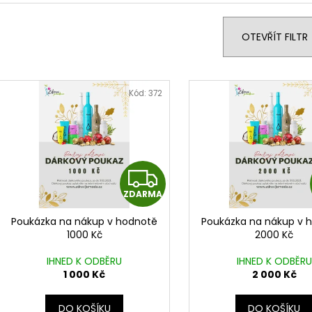
946 Kč
849 Kč
e
Původně:
910 K
n
OTEVŘÍT FILTR
í
p
V
r
ý
Kód:
372
o
p
d
i
u
s
k
p
Z
t
r
ů
ZDARMA
D
o
d
Poukázka na nákup v hodnotě
Poukázka na nákup v 
A
1000 Kč
2000 Kč
u
k
R
IHNED K ODBĚRU
IHNED K ODBĚRU
t
1 000 Kč
2 000 Kč
M
ů
DO KOŠÍKU
DO KOŠÍKU