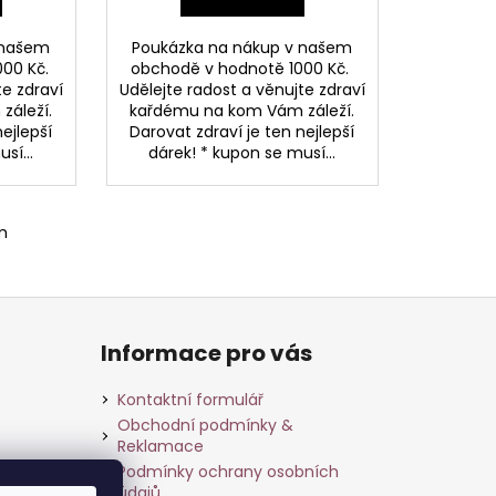
A
A
 našem
Poukázka na nákup v našem
000 Kč.
obchodě v hodnotě 1000 Kč.
te zdraví
Udělejte radost a věnujte zdraví
záleží.
kařdému na kom Vám záleží.
nejlepší
Darovat zdraví je ten nejlepší
sí...
dárek! * kupon se musí...
m
Informace pro vás
Kontaktní formulář
Obchodní podmínky &
Reklamace
Podmínky ochrany osobních
údajů