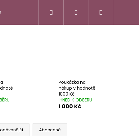
Hledat
Přihlášení
Nákupní
S
DuoLife Club - plný výhod
O nás
Značk
košík
na
Poukázka na
odnotě
nákup v hodnotě
1000 Kč
DBĚRU
IHNED K ODBĚRU
1 000 Kč
rodávanější
Abecedně
N HAIR COMPLEX