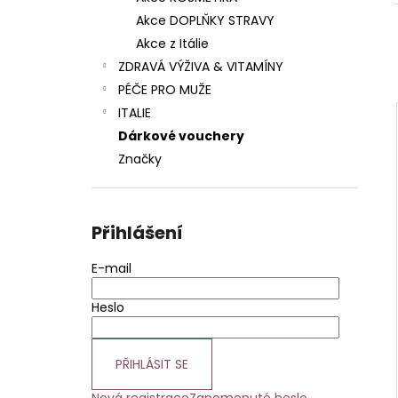
BUTTER
DUOLIFE BEAUTY CARE
l
COLLAGEN BODY BUTTER TĚLOVÉ
Akce DOPLŇKY STRAVY
MÁSLO 200 ML
Akce z Itálie
740 Kč
ZDRAVÁ VÝŽIVA & VITAMÍNY
PÉČE PRO MUŽE
ITALIE
Dárkové vouchery
Značky
Přihlášení
E-mail
Heslo
PŘIHLÁSIT SE