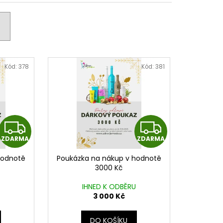
č
Kód:
378
Kód:
381
Z
Z
ZDARMA
ZDARMA
D
D
hodnotě
Poukázka na nákup v hodnotě
A
A
3000 Kč
R
R
IHNED K ODBĚRU
3 000 Kč
M
M
DO KOŠÍKU