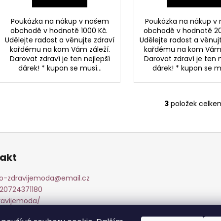
A
Poukázka na nákup v našem
Poukázka na nákup v
obchodě v hodnotě 1000 Kč.
obchodě v hodnotě 2
Udělejte radost a věnujte zdraví
Udělejte radost a věnuj
kařdému na kom Vám záleží.
kařdému na kom Vám 
Darovat zdraví je ten nejlepší
Darovat zdraví je ten 
dárek! * kupon se musí...
dárek! * kupon se mu
3
položek celke
O
v
l
á
d
akt
a
c
fo-zdravijemoda
@
email.cz
í
20724371180
p
ravijemoda/
r
20724371180
v