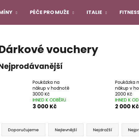
MÍNY
PÉČE PRO MUŽE
ITALIE
FITNES
Co potřebujete najít?
Dárkové vouchery
HLEDAT
Nejprodávanější
Poukázka na
Poukázka 
Doporučujeme
nákup v hodnotě
nákup v h
3000 Kč
2000 Kč
IHNED K ODBĚRU
IHNED K O
3 000 Kč
2 000 Kč
Ř
a
Doporučujeme
Nejlevnější
Nejdražší
Nejp
DUOLIFE COLLAGEN
DUOLIFE KERATI
z