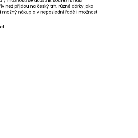
d ( možnosti se účastnit soutěží s naší
v než přijdou na český trh, různé dárky jako
č
í možný nákup a v neposlední řadě i možnost
et.