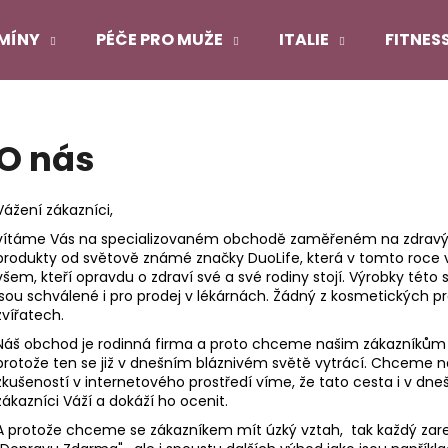
MÍNY
PÉČE PRO MUŽE
ITALIE
FITNES
Co potřebujete najít?
O nás
HLEDAT
Vážení zákazníci,
vítáme Vás na specializovaném obchodě zaměřeném na zdravý ži
produkty od světově známé značky DuoLife, která v tomto roce v
Doporučujeme
všem, kteří opravdu o zdraví své a své rodiny stojí. Výrobky té
jsou schválené i pro prodej v lékárnách. Žádný z kosmetických p
zvířatech.
Náš obchod je rodinná firma a proto chceme našim zákazníkům n
protože ten se již v dnešním bláznivém světě vytrácí. Chceme 
zkušeností v internetového prostředí víme, že tato cesta i v dneš
zákazníci Váží a dokáží ho ocenit.
A protože chceme se zákazníkem mít úzký vztah, tak každý zare
DUOLIFE COLLAGEN
DUOLIFE KERATI