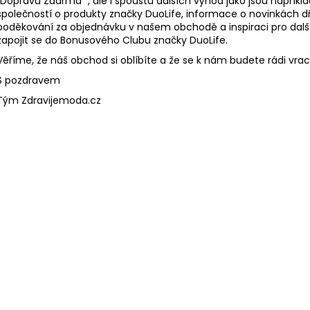
"Dopravu Zdarma" , ale i spoustu dalších výhod jako jsou napříkla
946 Kč
849 Kč
společností o produkty značky DuoLife, informace o novinkách dří
Původně:
910 K
poděkování za objednávku v našem obchodě a inspiraci pro dalš
zapojit se do Bonusového Clubu značky DuoLife.
Věříme, že náš obchod si oblíbíte a že se k nám budete rádi vrac
S pozdravem
Tým Zdravijemoda.cz