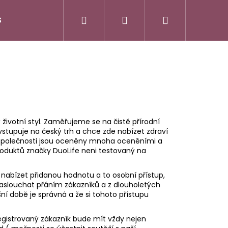
Hledat
Přihlášení
Nákupní
S
DuoLife Club - plný výhod
O nás
Značk
košík
votní styl. Zaměřujeme se na čistě přírodní
stupuje na český trh a chce zde nabízet zdraví
to společnosti jsou oceněny mnoha oceněními a
roduktů značky DuoLife neni testovaný na
abízet přidanou hodnotu a to osobní přístup,
naslouchat přáním zákazníků a z dlouholetých
ní době je správná a že si tohoto přístupu
gistrovaný zákazník bude mít vždy nejen
N HAIR COMPLEX