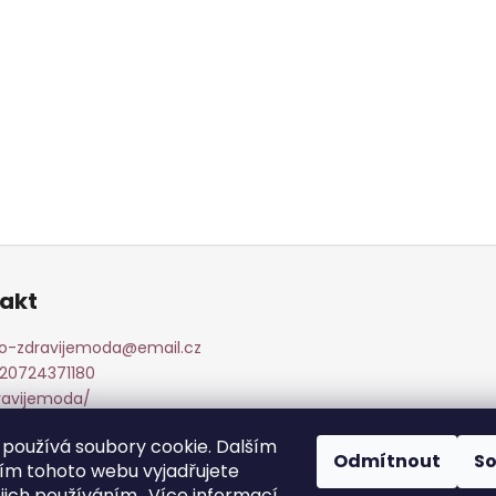
akt
fo-zdravijemoda
@
email.cz
20724371180
ravijemoda/
20724371180
používá soubory cookie. Dalším
Odmítnout
S
m tohoto webu vyjadřujete
ejich používáním.. Více informací