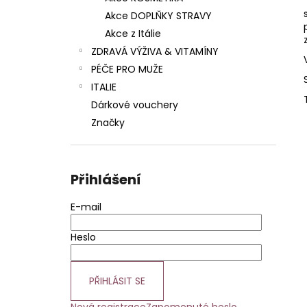
BUTTER
DUOLIFE BEAUTY CARE
l
COLLAGEN BODY BUTTER TĚLOVÉ
Akce DOPLŇKY STRAVY
MÁSLO 200 ML
Akce z Itálie
740 Kč
ZDRAVÁ VÝŽIVA & VITAMÍNY
PÉČE PRO MUŽE
ITALIE
Dárkové vouchery
Značky
Přihlášení
E-mail
Heslo
PŘIHLÁSIT SE