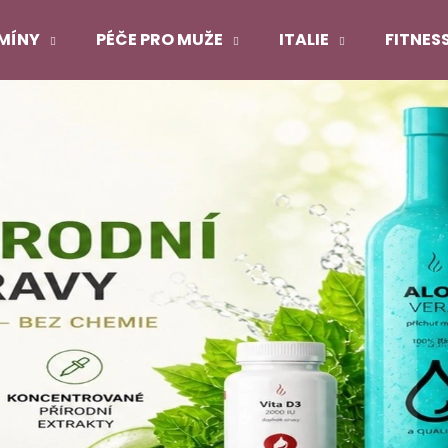
MÍNY
PÉČE PRO MUŽE
ITALIE
FITNES
Co potřebujete najít?
HLEDAT
Doporučujeme
DUOLIFE COLLAGEN
DUOLIFE KERATI