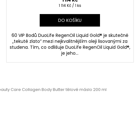
1 114 Kč
Měrná
1 114 Kč / 1 ks
cena:
DO KOŠÍKU
60 VIP Bodů DuoLife RegenOil Liquid Gold® je skutečné
„tekuté zlato” mezi nejkvalitnějším oleji lisovanými za
studena. Tím, co odlišuje DuoLife RegenOil Liquid Gold®,
je jeho...
eauty Care Collagen Body Butter tělové máslo 200 ml