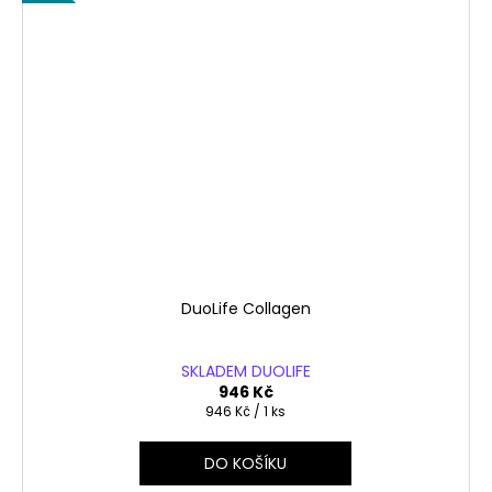
DuoLife Collagen
SKLADEM DUOLIFE
946 Kč
Měrná
946 Kč / 1 ks
cena:
DO KOŠÍKU