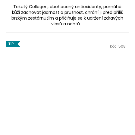
Tekutý Collagen, obohacený antioxidanty, pomáhá
kůži zachovat jadrnost a pružnost, chrání ji před příliš
brzkým zestárnutím a přičiňuje se k udržení zdravých
vlasů a nehtů....
TIP
Kód:
508