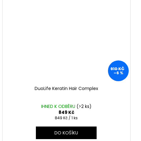
910 KČ
–6 %
DuoLife Keratin Hair Complex
IHNED K ODBĚRU
(
>2 ks
)
849 Kč
Měrná
849 Kč / 1 ks
cena:
DO KOŠÍKU