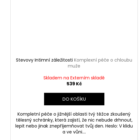
Stevovy Intimní záležitosti
Komplexní péče o chloubu
muže
Skladem na Externím skladě
539 Kč
DO KOŠÍKU
Kompletní péče o jižnější oblasti tvý těžce zkoušený
tělesný schránky, která zajistí, že nic nebude drhnout,
lepit nebo jinak znepříjemňovat tvůj den. Heslo: V klidu
a ve vůni....