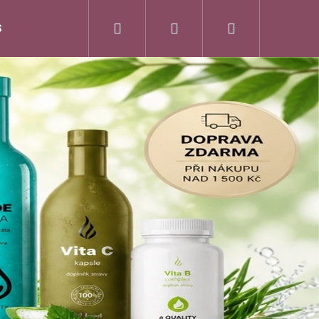
Hledat
Přihlášení
Nákupní
S
DuoLife Club - plný výhod
O nás
Značk
košík
N HAIR COMPLEX