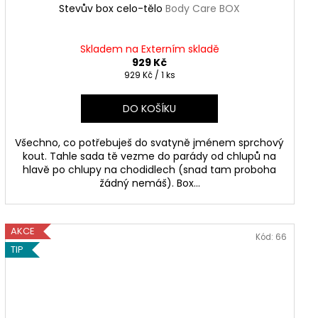
Stevův box celo-tělo
Body Care BOX
Skladem na Externím skladě
929 Kč
Měrná
929 Kč / 1 ks
cena:
DO KOŠÍKU
Všechno, co potřebuješ do svatyně jménem sprchový
kout. Tahle sada tě vezme do parády od chlupů na
hlavě po chlupy na chodidlech (snad tam proboha
žádný nemáš). Box...
AKCE
Kód:
66
TIP