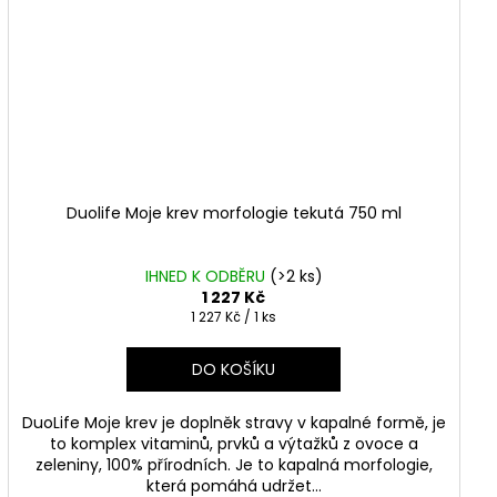
Duolife Moje krev morfologie tekutá 750 ml
IHNED K ODBĚRU
(
>2 ks
)
1 227 Kč
Měrná
1 227 Kč / 1 ks
cena:
DO KOŠÍKU
DuoLife Moje krev je doplněk stravy v kapalné formě, je
to komplex vitaminů, prvků a výtažků z ovoce a
zeleniny, 100% přírodních. Je to kapalná morfologie,
která pomáhá udržet...