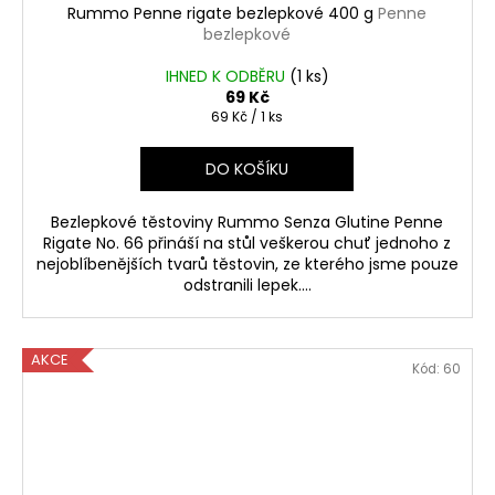
Rummo Penne rigate bezlepkové 400 g
Penne
bezlepkové
IHNED K ODBĚRU
(
1 ks
)
69 Kč
Měrná
69 Kč / 1 ks
cena:
DO KOŠÍKU
Bezlepkové těstoviny Rummo Senza Glutine Penne
Rigate No. 66 přináší na stůl veškerou chuť jednoho z
nejoblíbenějších tvarů těstovin, ze kterého jsme pouze
odstranili lepek....
AKCE
Kód:
60