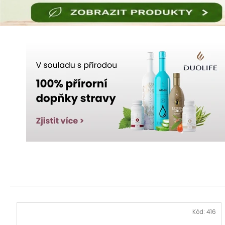
BUTTER
DUOLIFE BEAUTY CARE
COLLAGEN BODY BUTTER TĚLOVÉ
MÁSLO 200 ML
740 Kč
Kód:
416