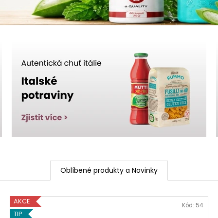
946 Kč
849 Kč
Původně:
910 K
Oblíbené produkty a Novinky
AKCE
Kód:
54
TIP