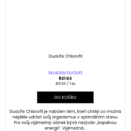
DuoLife Chlorofil
SKLADEM DUOLIFE
821 Kč
Měrná
821 Kč / 1 ks
cena:
DO KOŠÍKU
DuoLife Chlorofil je nabízen těm, kteří chtějí co možná
nejdéle udržet svůj organismus v optimálním stavu.
Pro svůj výjimečný účinek bývá nazýván „kapalnou
energií“. Výjimečná...