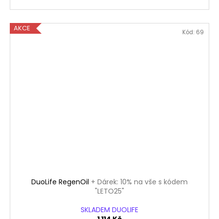
AKCE
Kód:
69
DuoLife RegenOil
+ Dárek: 10% na vše s kódem
"LETO25"
SKLADEM DUOLIFE