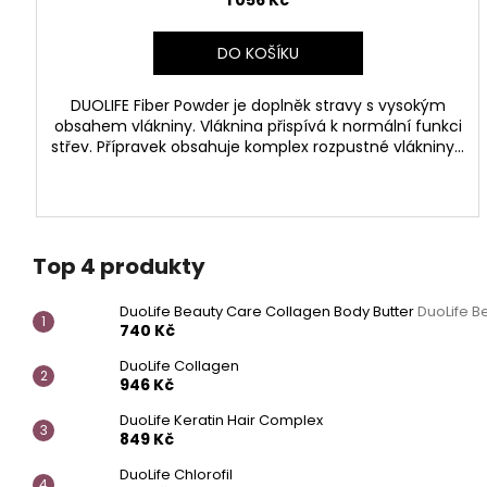
1 056 Kč
DO KOŠÍKU
DUOLIFE Fiber Powder je doplněk stravy s vysokým
obsahem vlákniny. Vláknina přispívá k normální funkci
střev. Přípravek obsahuje komplex rozpustné vlákniny...
Top 4 produkty
DuoLife Beauty Care Collagen Body Butter
DuoLife B
740 Kč
DuoLife Collagen
946 Kč
DuoLife Keratin Hair Complex
849 Kč
DuoLife Chlorofil