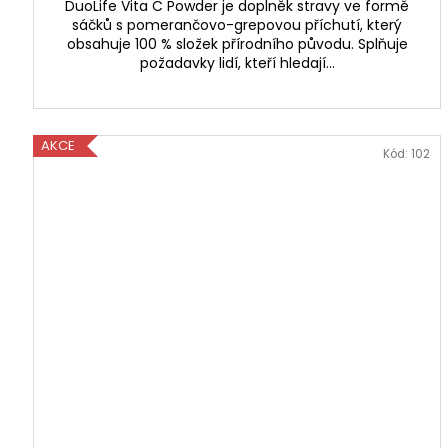
DuoLife Vita C Powder je doplněk stravy ve formě
sáčků s pomerančovo-grepovou příchutí, který
obsahuje 100 % složek přírodního původu. Splňuje
požadavky lidí, kteří hledají...
AKCE
Kód:
102