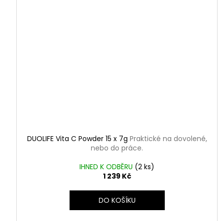
DUOLIFE Vita C Powder 15 x 7g
Praktické na dovolené,
nebo do práce.
IHNED K ODBĚRU
(
2 ks
)
1 239 Kč
DO KOŠÍKU