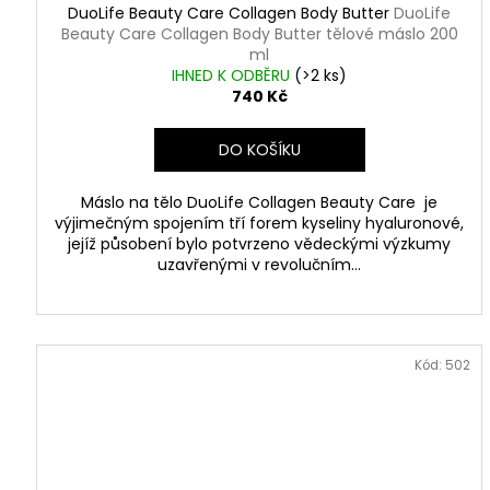
DuoLife Beauty Care Collagen Body Butter
DuoLife
Beauty Care Collagen Body Butter tělové máslo 200
ml
IHNED K ODBĚRU
(
>2 ks
)
740 Kč
DO KOŠÍKU
Máslo na tělo DuoLife Collagen Beauty Care je
výjimečným spojením tří forem kyseliny hyaluronové,
jejíž působení bylo potvrzeno vědeckými výzkumy
uzavřenými v revolučním...
Kód:
502