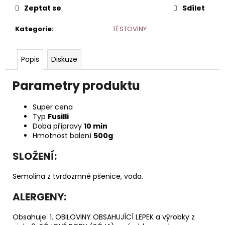
č
Zeptat se
Sdílet
u
j
Kategorie
:
TĚSTOVINY
e
m
e
Popis
Diskuze
Parametry produktu
DUOLIFE
KERATIN
HAIR
Super cena
COMPLEX
Typ
Fusilli
849
Doba přípravy
10 min
Kč
Hmotnost balení
500g
Původně:
910
SLOŽENÍ:
Kč
Semolina z tvrdozrnné pšenice, voda.
ALERGENY:
Obsahuje: 1. OBILOVINY OBSAHUJÍCÍ LEPEK a výrobky z