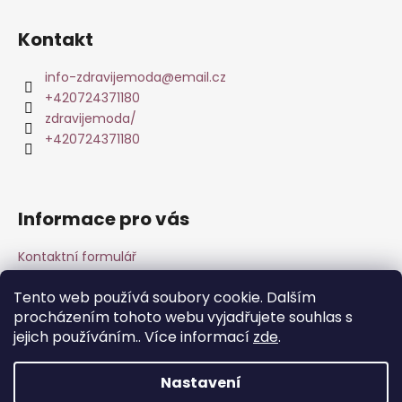
á
p
Kontakt
a
t
info-zdravijemoda
@
email.cz
+420724371180
í
zdravijemoda/
+420724371180
Informace pro vás
Kontaktní formulář
Obchodní podmínky & Reklamace
Tento web používá soubory cookie. Dalším
Podmínky ochrany osobních údajů
procházením tohoto webu vyjadřujete souhlas s
O nás
jejich používáním.. Více informací
zde
.
DuoLife Club - plný výhod
Nastavení
Vytvořil Shoptet