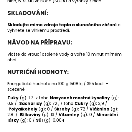
nich, 6. SÓJOVÉ BOBY (SÓJA) a výrobky z nich
SKLADOVÁNÍ:
Skladujte mimo zdroje tepla a slunečního záření
a
vyhněte se vlhkému prostředí.
NÁVOD NA PŘÍPRAVU:
Vložte do vroucí osolené vody a vařte 10 minut mírném
ohni.
NUTRIČNÍ HODNOTY:
Energetická hodnota na 100 g 1508 kj / 355 kcal -
scezené
Tuky
(g): 1,7 z toho
Nasycené mastné kyseliny
(g):
0,9 /
Sacharidy
(g): 72 , z toho
Cukry
(g): 3,9 /
Polyalkoholy
(g): 0 /
Škroby
(g): 72 /
Vláknina
(g):
2,8 /
Bílkoviny
(g): 13 /
Vitamíny
(g): 0 /
Minerální
látky
(g): 0 /
Sůl
(g): 0,004