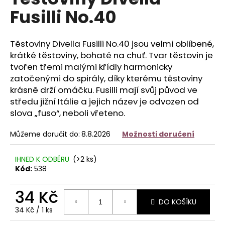
je
a
Fusilli No.40
0,0
z
j
5
í
hvězdiček.
Těstoviny Divella Fusilli No.40 jsou velmi oblíbené,
t
krátké těstoviny, bohaté na chuť. Tvar těstovin je
?
tvořen třemi malými křídly harmonicky
zatočenými do spirály, díky kterému těstoviny
krásně drží omáčku. Fusilli mají svůj původ ve
středu jižní Itálie a jejich název je odvozen od
slova „fuso“, neboli vřeteno.
HLEDAT
Můžeme doručit do:
8.8.2026
Možnosti doručení
D
IHNED K ODBĚRU
(
>2 ks
)
Kód:
538
o
p
34 Kč
o
DO KOŠÍKU
r
Měrná
34 Kč / 1 ks
u
cena: