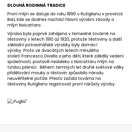
DLOUHÁ RODINNÁ TRADICE
První mlýn se datuje do roku 1890 v Rutiglianu v provincii
Bari, kde se dodnes nachází hlavní výrobní závody a
mlýn Noicattaro.
Výroba byla poprvé zahájena v řemeslné továrně na
těstoviny v letech 1910 až 1920, protože těstoviny a další
základní potravinářské výrobky byly domácí
výroby. Proto ve dvacátých letech minulého
století Francesco Divella a jeho děti, které zdědily vedení
společnosti, postavili nedaleko v Noicattaru mlýn na
tvrdou pšenici . Během temných let druhé světové války
přidělování mouky a těstovin způsobilo národu
neuvěřitelné potíže. Přesto začala továrna na
těstoviny Rutigliano registrovat první nárůsty výroby.
Z