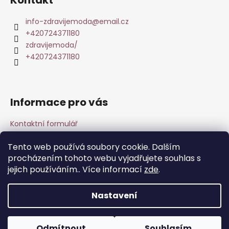
Kontakt
a
t
info-zdravijemoda
@
email.cz
+420724371180
í
zdravijemoda/
+420724371180
Informace pro vás
Kontaktní formulář
Obchodní podmínky & Reklamace
Tento web používá soubory cookie. Dalším
Podmínky ochrany osobních údajů
procházením tohoto webu vyjadřujete souhlas s
O nás
jejich používáním.. Více informací
zde
.
DuoLife Club - plný výhod
Nastavení
Vytvořil Shoptet
Copyright 2026
zdravijemoda.cz
. Všechna práva
Registruj se a využívej výhody, čím víc budeš nakupovat a
Odmítnout
Souhlasím
vyhrazena.
Upravit nastavení cookies