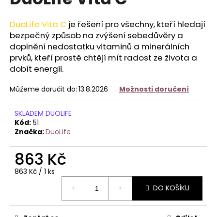
je
a
0,0
z
j
DuoLife Vita C
je řešení pro všechny, kteří hledají
5
bezpečný způsob na zvýšení sebedůvěry a
í
hvězdiček.
doplnění nedostatku vitaminů a minerálních
t
prvků, kteří prostě chtějí mít radost ze života a
?
dobít energii.
Můžeme doručit do:
13.8.2026
Možnosti doručení
HLEDAT
SKLADEM DUOLIFE
Kód:
51
Značka:
DuoLife
D
863 Kč
o
Měrná
863 Kč / 1 ks
p
cena:
o
DO KOŠÍKU
r
u