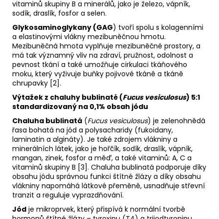
vitaminů skupiny B a minerálů, jako je železo, vápník,
sodík, draslík, fosfor a selen.
Glykosaminoglykany (GAG
) tvoří spolu s kolagenními
a elastinovými vlákny mezibuněčnou hmotu.
Mezibuněčná hmota vyplňuje mezibuněčné prostory, a
má tak významný vliv na zdraví, pružnost, odolnost a
pevnost tkání a také umožňuje cirkulaci tkáňového
moku, který vyživuje buňky pojivové tkáně a tkáně
chrupavky [2].
Výtažek z chaluhy bublinaté (
Fucus vesiculosus
) 5:1
standardizovaný na 0,1% obsah jódu
Chaluha bublinatá
(
Fucus vesiculosus
) je zelenohnědá
řasa bohatá na jód a polysacharidy (fukoidany,
laminatin a algináty). Je také zdrojem vlákniny a
minerálních látek, jako je hořčík, sodík, draslík, vápník,
mangan, zinek, fosfor a měď, a také vitaminů: A, C a
vitaminů skupiny B [3]. Chaluha bublinatá podporuje díky
obsahu jódu správnou funkci štítné žlázy a díky obsahu
vlákniny napomáhá látkové přeměně, usnadňuje střevní
tranzit a reguluje vyprazdňování.
Jód
je mikroprvek, který přispívá k normální tvorbě
hormonů štítné žlázy – tyroxinu (T4) a trijodtyroninu