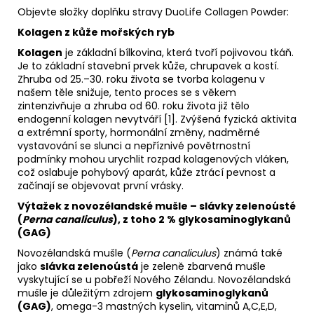
Objevte složky doplňku stravy DuoLife Collagen Powder:
Kolagen z kůže mořských ryb
Kolagen
je základní bílkovina, která tvoří pojivovou tkáň.
Je to základní stavební prvek kůže, chrupavek a kostí.
Zhruba od 25.–30. roku života se tvorba kolagenu v
našem těle snižuje, tento proces se s věkem
zintenzivňuje a zhruba od 60. roku života již tělo
endogenní kolagen nevytváří [1]. Zvýšená fyzická aktivita
a extrémní sporty, hormonální změny, nadměrné
vystavování se slunci a nepříznivé povětrnostní
podmínky mohou urychlit rozpad kolagenových vláken,
což oslabuje pohybový aparát, kůže ztrácí pevnost a
začínají se objevovat první vrásky.
Výtažek z novozélandské mušle – slávky zelenoústé
(
Perna canaliculus
), z toho 2 % glykosaminoglykanů
(GAG)
Novozélandská mušle (
Perna canaliculus
) známá také
jako
slávka zelenoústá
je zeleně zbarvená mušle
vyskytující se u pobřeží Nového Zélandu. Novozélandská
mušle je důležitým zdrojem
glykosaminoglykanů
(GAG)
, omega-3 mastných kyselin, vitaminů A,C,E,D,