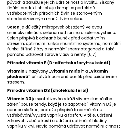
původ“ a zaručuje jejich udržitelnost a kvalitu. Získaný
finální produkt obsahuje komplex perfektně
vstřebatelných přírodních živin se stanoveným
standardizovaným množstvím selenu.
Selen
je důležitý mikroprvek obsažený ve dvou
aminokyselinách: selenomethioninu a selenocysteinu.
Selen přispívá k ochraně buněk před oxidativním
stresem, optimální funkci imunitního systému, normální
funkci štítné žlázy a normální spermatogenezi a také
pomáhá udržovat zdravé vlasy a nehty [6,7]
Přírodní vitamin E (D-alfa-tokoferyl-sukcinát)
Vitamin E
nazývaný
„vitamin mládí“
a
„vitamin
plodnosti“
přispívá k ochraně buněk před oxidativním
stresem.
Přírodní vitamin D3 (cholekalciferol)
Vitamin D3
je syntetizován v kůži vlivem slunečního
záření pouze tehdy, když je to zapotřebí. Vitamin D3 je
cennou složkou, protože přispívá k normálnímu
vstřebávání/využití vápníku a fosforu v těle, udržení
zdravých zubů a kostí a udržení optimální hladiny
vápníku v krvi. Navíc pomáhá udržovat normální činnost