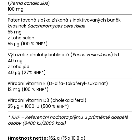
(
Perna canaliculus
)
100 mg
Patentovaná složka získaná z inaktivovaných buněk
kvasinek
Saccharomyces cerevisiae
55 mg
z toho selen
55 μg (100 % RHP*)
Výtažek z chaluhy bublinaté (
Fucus vesiculosus
) 5:1
40 mg
z toho jód
40 μg (27% RHP*)
Přírodní vitamin E (D-alfa-tokoferyl-sukcinát)
12 mg (100 % RHP*)
Přírodní vitamin D3 (cholekalciferol)
25 μg = 1000 IU (500 % RHP*)
* RHP – Referenční hodnota příjmu u průměrné dospělé
osoby (8400 kJ/2000 kcal)
Hmotnost netto:
162 g (15 x 10,8 g)