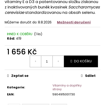
č
vitaminy E a D3 a patentovanou složku získanou
u
z inaktivovaných buněk kvasinek
Saccharomyces
j
cerevisiae
standardizovanou na obsah selenu.
e
m
Můžeme doručit do:
8.8.2026
Možnosti doručení
e
IHNED K ODBĚRU
(
1 ks
)
Kód:
419
DUOLIFE
COLLAGEN
1 656 Kč
946
Kč
Měrná
DO KOŠÍKU
cena:
Zeptat se
Sdílet
Vitamíny a doplňky
Kategorie
:
stravy
EAN
:
5904915001730