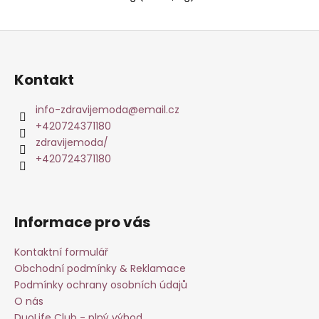
Z
á
p
Kontakt
a
t
info-zdravijemoda
@
email.cz
+420724371180
í
zdravijemoda/
+420724371180
Informace pro vás
Kontaktní formulář
Obchodní podmínky & Reklamace
Podmínky ochrany osobních údajů
O nás
DuoLife Club - plný výhod