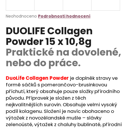
a
j
Průměrné
Neohodnoceno
Podrobnosti hodnocení
í
hodnocení
DUOLIFE Collagen
produktu
t
je
?
Powder 15 x 10,8g
0,0
z
Praktické na dovolené,
5
hvězdiček.
nebo do práce.
HLEDAT
DuoLife Collagen Powder
je doplněk stravy ve
formě sáčků s pomerančovo-brusinkovou
příchutí, který obsahuje pouze složky přírodního
D
o
původu. Přípravek je složen z těch
p
nejkvalitnějších surovin. Obsahuje velmi vysoký
o
podíl kolagenu. Složení je navíc obohaceno o
r
výtažek z novozélandské mušle – slávky
u
zelenoústé, výtažek z chaluhy bublinaté, přírodní