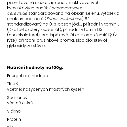
patentovaná složka získaná z inaktivovaných
kvasinkových buněk
Saccharomyces
cerevisiae
standardizovaná na obsah selenu, výtažek z
chaluhy bublinaté (
Fucus vesiculosus
) 5:1
standardizovaný na 0,1% obsah jódu, přírodní vitamin E
(D-alfa-tokoferyl-sukcinát), přírodní vitamin D3
(cholekalciferol), protispékavá látka – oxid křemičitý (z
rýže), přírodní brusinkové aroma, sladidlo: steviol
glykosidy ze stévie.
Nutriční hodnoty na 100g:
Energetická hodnota
Tlustý
včetně: nasycených mastných kyselin
Sacharidy
včetně cukrů
Vlákno
Protein