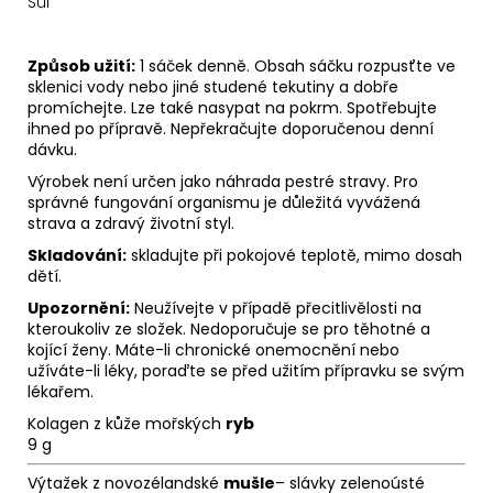
Sůl
Způsob užití:
1 sáček denně. Obsah sáčku rozpusťte ve
sklenici vody nebo jiné studené tekutiny a dobře
promíchejte. Lze také nasypat na pokrm. Spotřebujte
ihned po přípravě. Nepřekračujte doporučenou denní
dávku.
Výrobek není určen jako náhrada pestré stravy. Pro
správné fungování organismu je důležitá vyvážená
strava a zdravý životní styl.
Skladování:
skladujte při pokojové teplotě, mimo dosah
dětí.
Upozornění:
Neužívejte v případě přecitlivělosti na
kteroukoliv ze složek. Nedoporučuje se pro těhotné a
kojící ženy. Máte-li chronické onemocnění nebo
užíváte-li léky, poraďte se před užitím přípravku se svým
lékařem.
Kolagen z kůže mořských
ryb
9 g
Výtažek z novozélandské
mušle
– slávky zelenoústé