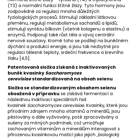
(T3) a normální funkci štítné žlázy. Tyto hormony jsou
zodpovědné za regulaci mnoha důležitých
fyziologických procesů. Stimulují základní látkovou
přeměnu, regulují metabolismus sacharidů a lipidů,
stimulují syntézu bílkovin (včetně kolagenu a elastinu) a
enzymů. Podporují také růst těla a vývoj centrální
nervové soustavy. Kromě toho se podílejí na buněčném
dýchání a produkci energie, a jsou tak nezbytné pro
regulaci tělesné teploty, srdeční frekvence a krevního
tlaku [4,5].
Patentovaná složka získaná z inaktivovaných
buněk kvasinky
Saccharomyces
cerevisiae
standardizovaná na obsah selenu
Složka se standardizovaným obsahem selenu
obsažená v přípravku
se získává fermentací a
následnou inaktivací speciálních řad
kvasinek
Saccharomyces cerevisiae
. Kvasinky, které jsou
přírodním zdrojem mnoha vitaminů a minerálů, jsou
pěstovány a dále vyživovány, poté zpracovávány a
sušeny za mírných podmínek, což umožňuje
zachovaným vitaminům a minerálům interagovat s
přirozenou kvasinkovou maticí jako jejich „biologický