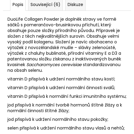
Popis
Související (6)
Diskuze
DuoLife Collagen Powder je doplněk stravy ve formě
sáčků s pomerančovo-brusinkovou příchutí, který
obsahuje pouze složky přírodního původu. Přípravek je
složen z těch nejkvalitnějších surovin. Obsahuje velmi
vysoký podíl kolagenu. Složení je navíc obohaceno o
výtažek z novozélandské mušle – slávky zelenoústé,
výtažek z chaluhy bublinaté, přírodní vitaminy E a D3 a
patentovanou složku získanou z inaktivovaných buněk
kvasinek
Saccharomyces cerevisiae
standardizovanou
na obsah selenu.
vitamin D přispívá k udržení normálního stavu kostí;
vitamin D přispívá k udržení normální činnosti svalů;
vitamin D přispívá k normální funkci imunitního systému;
jod přispívá k normální tvorbě hormonů štítné žlázy a k
normální činnosti štítné žlázy;
jod přispívá k udržení normálního stavu pokožky;
selen přispívá k udržení normálního stavu vlasů a nehtů;