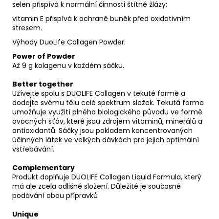
selen přispívá k normální činnosti štítné žlázy;
vitamin E přispívá k ochraně buněk před oxidativním
stresem.
Výhody DuoLife Collagen Powder:
Power of Powder
Až 9 g kolagenu v každém sáčku.
Better together
Užívejte spolu s DUOLIFE Collagen v tekuté formě a
dodejte svému tělu celé spektrum složek. Tekutá forma
umožňuje využití plného biologického původu ve formě
ovocných šťáv, které jsou zdrojem vitaminů, minerálů a
antioxidantů. Sáčky jsou pokladem koncentrovaných
účinných látek ve velkých dávkách pro jejich optimální
vstřebávání.
Complementary
Produkt doplňuje DUOLIFE Collagen Liquid Formula, který
má ale zcela odlišné složení. Důležité je současné
podávání obou přípravků
Unique