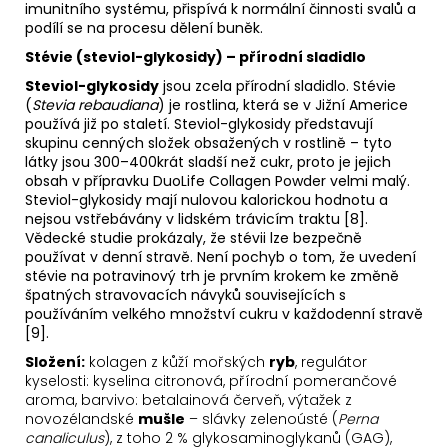
imunitního systému, přispívá k normální činnosti svalů a
podílí se na procesu dělení buněk.
Stévie (steviol-glykosidy) – přírodní sladidlo
Steviol-glykosidy
jsou zcela přírodní sladidlo. Stévie
(
Stevia rebaudiana
) je rostlina, která se v Jižní Americe
používá již po staletí. Steviol-glykosidy představují
skupinu cenných složek obsažených v rostlině – tyto
látky jsou 300–400krát sladší než cukr, proto je jejich
obsah v přípravku DuoLife Collagen Powder velmi malý.
Steviol-glykosidy mají nulovou kalorickou hodnotu a
nejsou vstřebávány v lidském trávicím traktu [8].
Vědecké studie prokázaly, že stévii lze bezpečně
používat v denní stravě. Není pochyb o tom, že uvedení
stévie na potravinový trh je prvním krokem ke změně
špatných stravovacích návyků souvisejících s
používáním velkého množství cukru v každodenní stravě
[9].
Složení:
kolagen z kůží mořských
ryb
, regulátor
kyselosti: kyselina citronová, přírodní pomerančové
aroma, barvivo: betalainová červeň, výtažek z
novozélandské
mušle
– slávky zelenoústé (
Perna
canaliculus
), z toho 2 % glykosaminoglykanů (GAG),