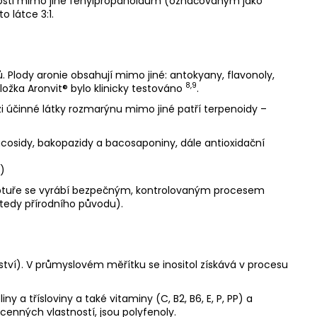
tnosti mimo jiné fenylpropanoidům (označovaným jako
 látce 3:1.
Plody aronie obsahují mimo jiné: antokyany, flavonoly,
8,9
Složka Aronvit® bylo klinicky testováno
.
zi účinné látky rozmarýnu mimo jiné patří terpenoidy –
bacosidy, bakopazidy a bacosaponiny, dále antioxidační
)
eptuře se vyrábí bezpečným, kontrolovaným procesem
tedy přírodního původu).
ství). V průmyslovém měřítku se inositol získává v procesu
 a třísloviny a také vitaminy (C, B2, B6, E, P, PP) a
 cenných vlastností, jsou polyfenoly.