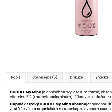
BUTTER
DUOLIFE BEAUTY CARE
COLLAGEN BODY BUTTER TĚLOVÉ
MÁSLO 200 ML
740 Kč
Popis
Související (5)
Diskuze
Značka
DUOLIFE My Mind
je doplněk stravy v tekuté formě, obsah
vitaminu B12 (methylkobalaminem). Přípravek je složen z n
Doplněk stravy DUOLIFE My Mind obsahuje:
ovocnou šťá
z listů šalvěje a organickém mikroenkapsulovaném esenciální