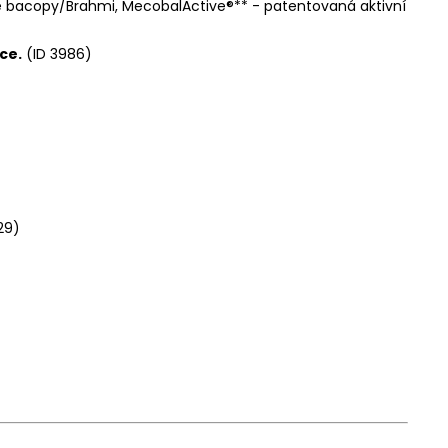
isté bacopy/Brahmi, MecobalActive®** - patentovaná aktivní
ce.
(ID 3986)
29)