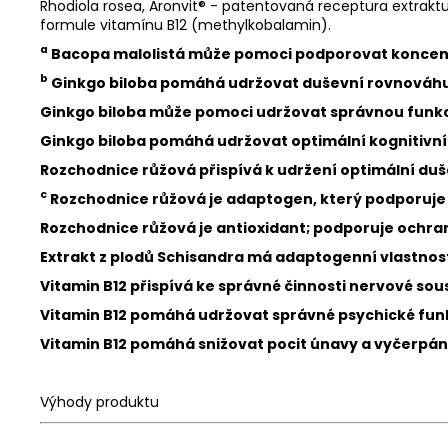
Rhodiola rosea, Aronvit® - patentovaná receptura extraktu 
formule vitamínu B12 (methylkobalamin).
a
Bacopa malolistá může pomoci podporovat koncentr
b
Ginkgo biloba pomáhá udržovat duševní rovnováhu
Ginkgo biloba může pomoci udržovat správnou funkci 
Ginkgo biloba pomáhá udržovat optimální kognitivní 
Rozchodnice růžová přispívá k udržení optimální duše
c
Rozchodnice růžová je adaptogen, který podporuje
Rozchodnice růžová je antioxidant; podporuje ochran
Extrakt z plodů Schisandra má adaptogenní vlastnost
Vitamin B12 přispívá ke správné činnosti nervové sou
Vitamin B12 pomáhá udržovat správné psychické fun
Vitamin B12 pomáhá snižovat pocit únavy a vyčerpán
Výhody produktu