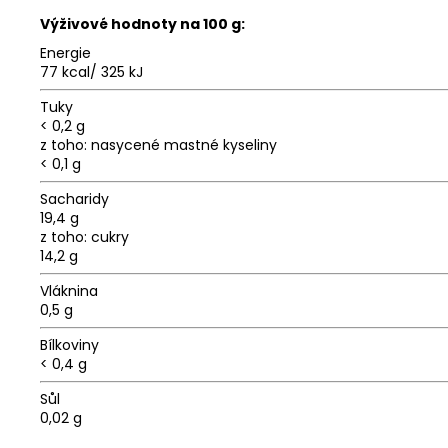
Výživové hodnoty na 100 g:
Energie
77 kcal/ 325 kJ
Tuky
< 0,2 g
z toho: nasycené mastné kyseliny
< 0,1 g
Sacharidy
19,4 g
z toho: cukry
14,2 g
Vláknina
0,5 g
Bílkoviny
< 0,4 g
Sůl
0,02 g