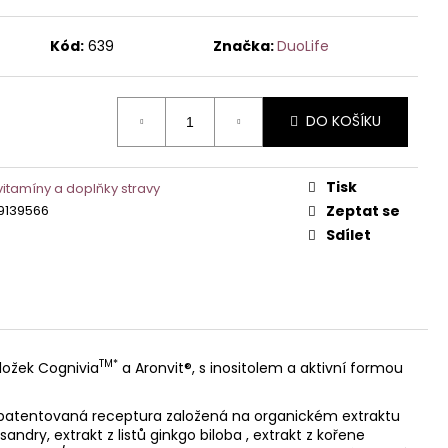
č
Kód:
639
Značka:
DuoLife
DO KOŠÍKU
Tisk
vitamíny a doplňky stravy
9139566
Zeptat se
Sdílet
TM*
ložek Cognivia
a Aronvit®, s inositolem a aktivní formou
 - patentovaná receptura založená na organickém extraktu
ndry, extrakt z listů ginkgo biloba , extrakt z kořene