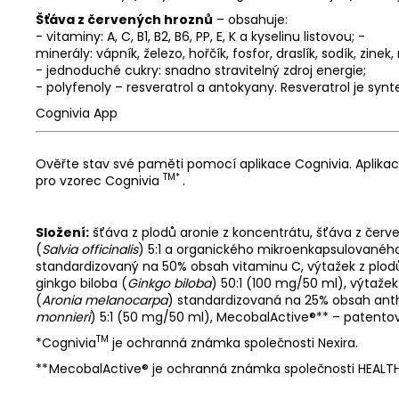
Šťáva z červených hroznů
– obsahuje:
- vitaminy: A, C, B1, B2, B6, PP, E, K a kyselinu listovou; -
minerály: vápník, železo, hořčík, fosfor, draslík, sodík, zinek
- jednoduché cukry: snadno stravitelný zdroj energie;
- polyfenoly – resveratrol a antokyany. Resveratrol je synt
Cognivia App
Ověřte stav své paměti pomocí aplikace Cognivia. Aplikac
TM*
pro vzorec Cognivia
.
Složení:
šťáva z plodů aronie z koncentrátu, šťáva z červe
(
Salvia officinalis
) 5:1 a organického mikroenkapsulovaného 
standardizovaný na 50% obsah vitaminu C, výtažek z plodů
ginkgo biloba (
Ginkgo biloba
) 50:1 (100 mg/50 ml), výtaže
(
Aronia melanocarpa
) standardizovaná na 25% obsah anth
monnieri
) 5:1 (50 mg/50 ml), MecobalActive®** – patento
TM
*Cognivia
je ochranná známka společnosti Nexira.
** MecobalActive® je ochranná známka společnosti HEALTHT