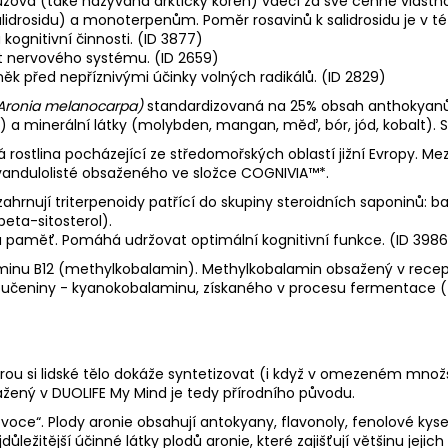
ůžová (také nazývaná arktický kořen) vděčí za své cenné vlas
drosidu) a monoterpenům. Poměr rosavinů k salidrosidu je v této
kognitivní činnosti. (ID 3877)
t nervového systému. (ID 2659)
k před nepříznivými účinky volných radikálů. (ID 2829)
Aronia melanocarpa)
standardizovaná na 25% obsah anthokyanů. 
 PP) a minerální látky (molybden, mangan, měď, bór, jód, kobalt). 
 rostlina pocházející ze středomořských oblastí jižní Evropy. Me
levandulolisté obsaženého ve složce COGNIVIA™*.
 zahrnují triterpenoidy patřící do skupiny steroidních saponinů: 
beta-sitosterol).
paměť. Pomáhá udržovat optimální kognitivní funkce. (ID 3986
taminu B12 (methylkobalamin). Methylkobalamin obsažený v rec
oučeniny - kyanokobalaminu, získaného v procesu fermentace (
erou si lidské tělo dokáže syntetizovat (i když v omezeném množ
bsažený v DUOLIFE My Mind je tedy přírodního původu.
ce“. Plody aronie obsahují antokyany, flavonoly, fenolové kyseliny
ležitější účinné látky plodů aronie, které zajišťují většinu jejich