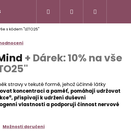
Hledat
Přihlášení
Nákupní
S
DuoLife Club - plný výhod
O nás
Značk
 vše s kódem "LETO25"
košík
 hodnocení
 Mind
+ Dárek: 10% na vše
TO25"
ěk stravy v tekuté formě, jehož účinné látky
ovat koncentraci a paměť, pomáhají udržovat
a
nkce
, přispívají k udržení duševní
ogenní vlastnosti a podporují činnost nervové
N HAIR COMPLEX
Možnosti doručení