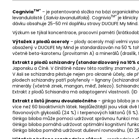
TM*
Cognivia
– je patentovaná složka na bázi organického v
TM*
levandulolisté (
Salvia lavandulifolia
). Cognivia
je klinic
dávku obsahuje 25–50 ml doplňku stravy DUOLIFE My Mind.
Výzkum se týkal koncentrace, pracovní paměti (krátkodob
Výtažek z plodů aceroly
– plody aceroly mají velmi vys
obsažený v DUOLIFE My Mind je standardizován na 50 % toho
včetně beta-karotenu (provitamin A) a minerálů (draslík, 
Extrakt z plodů schizandry (standardizovaný na 10% 
Japonsku a Číně. V čínštině název této rostliny znamená „
V Asii se schizandra pěstuje nejen pro okrasné účely, ale
plodech schizandry patří polyfenoly – lignany (schizandrol
minerály (včetně zinek, mangan, měď, železo). Schisandra d
Extrakt z plodů Schisandra má adaptogenní vlastnosti. (ID
Extrakt z listů jinanu dvoulaločného
- ginkgo biloba je 
více než 60 bioaktivních látek. Nejdůležitější jsou však d
flavonových glykosidů (24 %) i terpenových laktonů (6 %).
Ginkgo biloba může pomoci udržovat správnou funkci mozku
Ginkgo biloba pomáhá udržovat optimální kognitivní funkce
Ginkgo biloba pomáhá udržovat duševní rovnováhu. (ID 2