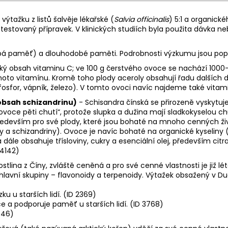
ýtažku z listů šalvěje lékařské (
Salvia officinalis
) 5:1 a organick
ky testovaný přípravek. V klinických studiích byla použita dávka
á paměť) a dlouhodobé paměti. Podrobnosti výzkumu jsou popsán
oký obsah vitaminu C; ve 100 g čerstvého ovoce se nachází 1000
to vitamínu. Kromě toho plody aceroly obsahují řadu dalších důl
fosfor, vápník, železo). V tomto ovoci navíc najdeme také vitami
obsah schizandrinu)
- Schisandra čínská se přirozeně vyskytuje
ovoce pěti chutí“, protože slupka a dužina mají sladkokyselou 
 především pro své plody, které jsou bohaté na mnoho cenných ž
y a schizandriny). Ovoce je navíc bohaté na organické kyseliny (
ále obsahuje třísloviny, cukry a esenciální olej, především citr
 4142)
rostlina z Číny, zvláště ceněná a pro své cenné vlastnosti je již 
vě hlavní skupiny – flavonoidy a terpenoidy. Výtažek obsažený v 
 u starších lidí. (ID 2369)
 a podporuje paměť u starších lidí. (ID 3768)
546)