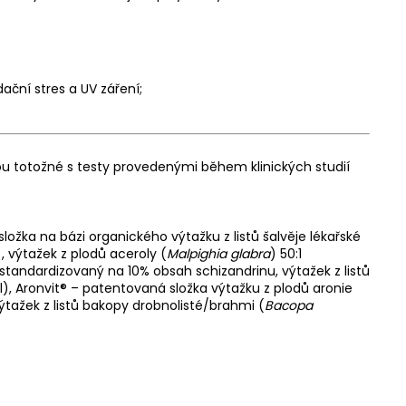
ační stres a UV záření;
ou totožné s testy provedenými během klinických studií
ložka na bázi organického výtažku z listů šalvěje lékařské
), výtažek z plodů aceroly (
Malpighia glabra
) 50:1
 standardizovaný na 10% obsah schizandrinu, výtažek z listů
l), Aronvit® – patentovaná složka výtažku z plodů aronie
 výtažek z listů bakopy drobnolisté/brahmi (
Bacopa