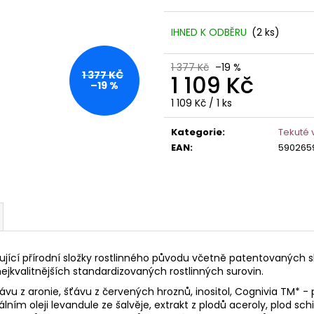
946 Kč
849 Kč
Původně:
910 K
IHNED K ODBĚRU
(
2 ks
)
1 377 Kč
–19 %
1 377 KČ
1 109 Kč
–19 %
Měrná
1 109 Kč / 1 ks
cena:
Kategorie
:
Tekuté 
EAN
:
590265
ující přírodní složky rostlinného původu včetně patentovaných s
ejkvalitnějších standardizovaných rostlinných surovin.
vu z aronie, šťávu z červených hroznů, inositol, Cognivia TM*
m oleji levandule ze šalvěje, extrakt z plodů aceroly, plod schisa