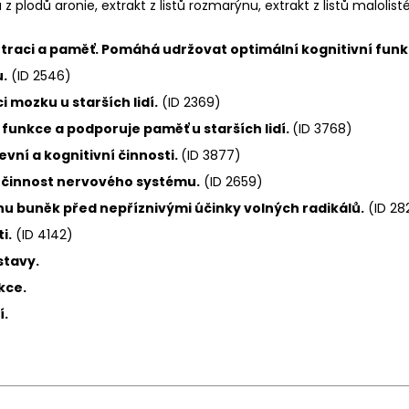
z plodů aronie, extrakt z listů rozmarýnu, extrakt z listů malol
aci a paměť. Pomáhá udržovat optimální kognitivní funk
.
(ID 2546)
mozku u starších lidí.
(ID 2369)
funkce a podporuje paměť u starších lidí.
(ID 3768)
vní a kognitivní činnosti.
(ID 3877)
 činnost nervového systému.
(ID 2659)
u buněk před nepříznivými účinky volných radikálů.
(ID 28
i.
(ID 4142)
stavy.
kce.
í.