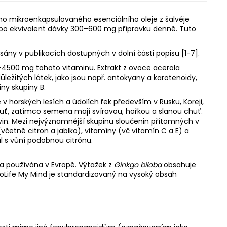
ého mikroenkapsulovaného esenciálního oleje z šalvěje
 nebo ekvivalent dávky 300–600 mg přípravku denně. Tuto
y v publikacích dostupných v dolní části popisu [1-7].
–4500 mg tohoto vitaminu. Extrakt z ovoce acerola
ežitých látek, jako jsou např. antokyany a karotenoidy,
ny skupiny B.
 v horských lesích a údolích řek především v Rusku, Koreji,
chuť, zatímco semena mají svíravou, hořkou a slanou chuť.
ivin. Mezi nejvýznamnější skupinu sloučenin přítomných v
včetně citron a jablko), vitamíny (vč vitamín C a E) a
al s vůní podobnou citrónu.
léta používána v Evropě. Výtažek z
Ginkgo biloba
obsahuje
DuoLife My Mind je standardizovaný na vysoký obsah