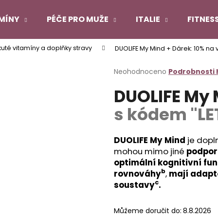
MÍNY
PÉČE PRO MUŽE
ITALIE
FITNES
uté vitamíny a doplňky stravy
DUOLIFE My Mind
+ Dárek: 10% na
Co potřebujete najít?
Průměrné
Neohodnoceno
Podrobnosti
hodnocení
DUOLIFE My
produktu
HLEDAT
je
s kódem "LE
0,0
z
5
Doporučujeme
hvězdiček.
DUOLIFE My Mind
je dopln
mohou mimo jiné
podpor
optimální kognitivní fu
b
rovnováhy
,
mají adapt
c
soustavy
.
DUOLIFE COLLAGEN
DUOLIFE KERATI
Můžeme doručit do:
8.8.2026