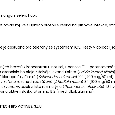
, mangan, selen, fluor;
etizován mj. ve slupkách hroznů v reakci na plísňové infekce, oxid
e je dostupná pro telefony se systémem iOS. Testy v aplikaci js
TM*
ných hroznů z koncentrátu, inositol, Cognivia
– patentovaná s
esenciálního oleje z šalvěje levandulolisté (
Salvia lavandulifolia
 klanoprašky čínské (
Schisandra chinensis
) 10:1 (200 mg/50 ml)
k z kořene rozchodnice růžové (
Rhodiola rosea
) 3:1 (100 mg/50 m
okyanů, výtažek z listů rozmarýnu (
Rosmarinus officinalis
) 10:1,
vaná aktivní složka vitaminu B12 (methylkobalaminu).
ECH BIO ACTIVES, S.L.U.