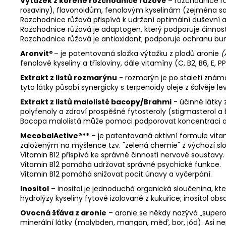
Výtažek z kořene rozchodnice růžové
– rozchodnice r
rosaviny), flavonoidům, fenolovým kyselinám (zejména sali
Rozchodnice růžová přispívá k udržení optimální duševní a 
Rozchodnice růžová je adaptogen, který podporuje činnos
Rozchodnice růžová je antioxidant; podporuje ochranu buně
Aronvit®
– je patentovaná složka výtažku z plodů aronie
(
fenolové kyseliny a třísloviny, dále vitamíny (C, B2, B6, E,
Extrakt z listů rozmarýnu
- rozmarýn je po staletí známá
tyto látky působí synergicky s terpenoidy oleje z šalvěje 
Extrakt z listů malolisté bacopy/Brahmi
- účinné látky
polyfenoly a zdraví prospěšné fytosteroly (stigmasterol a 
Bacopa malolistá může pomoci podporovat koncentraci a 
MecobalActive®**
– je patentovaná aktivní formule vi
založeným na myšlence tzv. "zelená chemie" z výchozí sl
Vitamin B12 přispívá ke správné činnosti nervové soustavy.
Vitamin B12 pomáhá udržovat správné psychické funkce.
Vitamin B12 pomáhá snižovat pocit únavy a vyčerpání.
Inositol
– inositol je jednoduchá organická sloučenina, kt
hydrolýzy kyseliny fytové izolované z kukuřice; inositol o
Ovocná šťáva z aronie
– aronie se někdy nazývá „superovo
minerální látky (molybden, mangan, měď, bor, jód). Asi nejdů