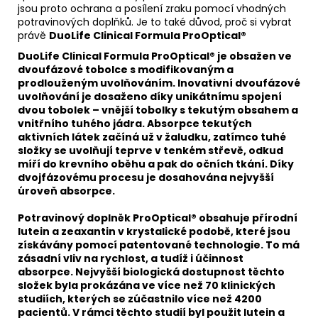
jsou proto ochrana a posílení zraku pomocí vhodných
potravinových doplňků. Je to také důvod, proč si vybrat
právě
DuoLife Clinical Formula ProOptical®
DuoLife Clinical Formula ProOptical®
je obsažen ve
dvoufázové tobolce s modifikovaným a
prodlouženým uvolňováním. Inovativní dvoufázové
uvolňování je dosaženo díky unikátnímu spojení
dvou tobolek – vnější tobolky s tekutým obsahem a
vnitřního tuhého jádra. Absorpce tekutých
aktivních látek začíná už v žaludku, zatímco tuhé
složky se uvolňují teprve v tenkém střevě, odkud
míří do krevního oběhu a pak do očních tkání. Díky
dvojfázovému procesu je dosahována nejvyšší
úroveň absorpce.
Potravinový doplněk
ProOptical®
obsahuje přírodní
lutein a zeaxantin v krystalické podobě, které jsou
získávány pomocí patentované technologie. To má
zásadní vliv na rychlost, a tudíž i účinnost
absorpce. Nejvyšší biologická dostupnost těchto
složek byla prokázána ve více než 70 klinických
studiích, kterých se zúčastnilo více než 4200
pacientů. V rámci těchto studií byl použit lutein a