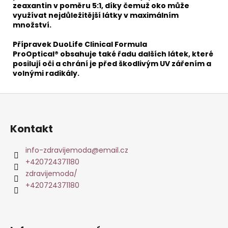
zeaxantin v poměru 5:1, díky čemuž oko může
využívat nejdůležitější látky v maximálním
množství.
Přípravek
DuoLife Clinical Formula
ProOptical®
obsahuje také řadu dalších látek, které
posilují oči a chrání je před škodlivým UV zářením a
volnými radikály.
Z
á
p
Kontakt
a
t
info-zdravijemoda
@
email.cz
+420724371180
í
zdravijemoda/
+420724371180