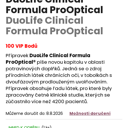
je
a
Formula ProOptical
0,0
z
j
DuoLife Clinical
5
í
hvězdiček.
Formula ProOptical
t
?
100 VIP Bodů
Přípravek
DuoLife Clinical Formula
ProOptical®
píše novou kapitolu v oblasti
HLEDAT
potravinových doplňků. Jedná se o zdroj
přírodních látek chránících oči, v tobolkách s
dvoufázovým prodlouženým uvolňováním.
Přípravek obsahuje řadu látek, pro které byly
D
zpracovány četné klinické studie, kterých se
o
zúčastnilo více než 4200 pacientů.
p
o
Můžeme doručit do:
8.8.2026
Možnosti doručení
r
u
IHNED K ODBĚRU
(
1 ks
)