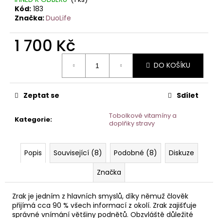
č
Kód:
183
u
Značka:
DuoLife
j
e
1 700 Kč
m
e
Měrná
DO KOŠÍKU
cena:
DUOLIFE
CHLOROFIL
Zeptat se
Sdílet
821
Kč
Tobolkové vitamíny a
Kategorie
:
doplňky stravy
Popis
Související (8)
Podobné (8)
Diskuze
Značka
Zrak je jedním z hlavních smyslů, díky němuž člověk
přijímá cca 90 % všech informací z okolí. Zrak zajišťuje
správné vnímání většiny podnětů. Obzvláště důležité