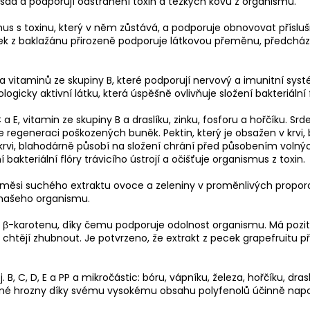
sad a podporují odstranění toxin a těžkých kovů z organismu.
s s toxinu, který v něm zůstává, a podporuje obnovovat přísluš
ýtažek z baklažánu přirozeně podporuje látkovou přeměnu, před
vitaminů ze skupiny B, které podporují nervový a imunitní syst
ogicky aktivní látku, která úspěšně ovlivňuje složení bakteriální fl
 E, vitamin ze skupiny B a draslíku, zinku, fosforu a hořčíku. Srd
je regeneraci poškozených buněk. Pektin, který je obsažen v krvi
 krvi, blahodárně působí na složení chrání před působením voln
 bakteriální flóry trávicího ústrojí a očišťuje organismus z toxin.
směsi suchého extraktu ovoce a zeleniny v proměnlivých propor
 našeho organismu.
β-karotenu, díky čemu podporuje odolnost organismu. Má pozitivn
o chtějí zhubnout. Je potvrzeno, že extrakt z pecek grapefruitu pří
B, C, D, E a PP a mikročástic: bóru, vápníku, železa, hořčíku, dr
inné hrozny díky svému vysokému obsahu polyfenolů účinně nap