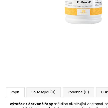
BUTTER
DUOLIFE BEAUTY CARE
COLLAGEN BODY BUTTER TĚLOVÉ
MÁSLO 200 ML
740 Kč
Popis
Související (8)
Podobné (8)
Dis
Výtažek z červené řepy
má silné alkalizující vlastnosti