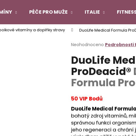
MÍNY
PÉČE PRO MUŽE
ITALIE
FITNES
bolkové vitamíny a doplňky stravy
DuoLife Medical Formula Pr
Co potřebujete najít?
Průměrné
Neohodnoceno
Podrobnosti
hodnocení
DuoLife Med
produktu
HLEDAT
je
ProDeacid®
0,0
z
Formula Pro
5
Doporučujeme
hvězdiček.
50 VIP Bodů
DuoLife Medical Formul
bohatý zdroj vitaminů, mi
správnou funkci organis
jeho regeneraci a chrání 
DUOLIFE COLLAGEN
DUOLIFE KERATI