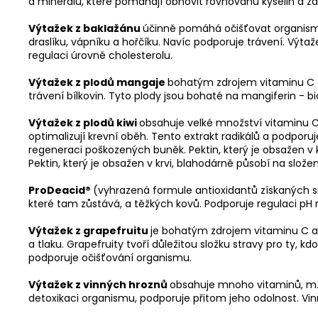
a minerálů, které pomáhají obnovit rovnováhu kyselin a zá
Výtažek z baklažánu
účinně pomáhá očišťovat organismu
draslíku, vápníku a hořčíku. Navíc podporuje trávení. V
regulaci úrovně cholesterolu.
Výtažek z plodů mangaje
bohatým zdrojem vitaminu C a 
trávení bílkovin. Tyto plody jsou bohaté na mangiferin - biol
Výtažek z plodů kiwi
obsahuje velké množství vitaminu C a
optimalizují krevní oběh. Tento extrakt radikálů a podporu
regeneraci poškozených buněk. Pektin, který je obsažen v
Pektin, který je obsažen v krvi, blahodárně působí na složení
ProDeacid®
(vyhrazená formule antioxidantů získaných 
které tam zůstává, a těžkých kovů. Podporuje regulaci pH
Výtažek z grapefruitu
je bohatým zdrojem vitaminu C a 
a tlaku. Grapefruity tvoří důležitou složku stravy pro ty, kd
podporuje očišťování organismu.
Výtažek z vinných hroznů
obsahuje mnoho vitaminů, m.j. 
detoxikaci organismu, podporuje přitom jeho odolnost. V