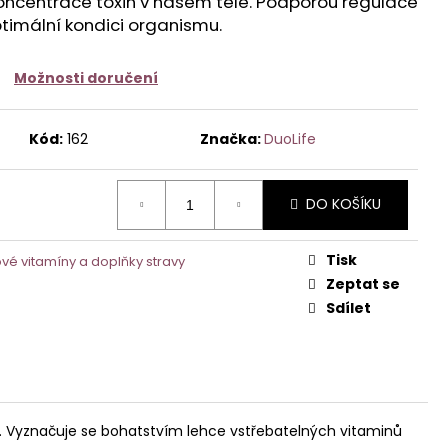
koncentrace toxin v našem těle. Podporou regulace
imální kondici organismu.
č
Možnosti doručení
Kód:
162
Značka:
DuoLife
DO KOŠÍKU
Tisk
vé vitamíny a doplňky stravy
Zeptat se
Sdílet
smu. Vyznačuje se bohatstvím lehce vstřebatelných vitaminů