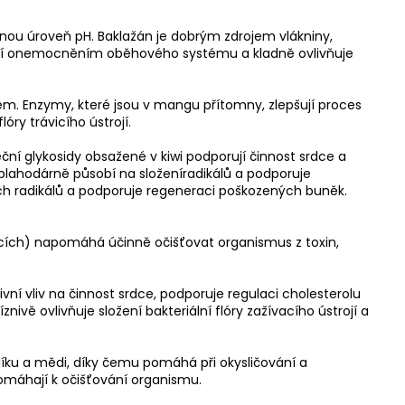
nou úroveň pH. Baklažán je dobrým zdrojem vlákniny,
chází onemocněním oběhového systému a kladně ovlivňuje
ém. Enzymy, které jsou v mangu přítomny, zlepšují proces
óry trávicího ústrojí.
eční glykosidy obsažené v kiwi podporují činnost srdce a
, blahodárně působí na složeníradikálů a podporuje
ých radikálů a podporuje regeneraci poškozených buněk.
cích) napomáhá účinně očišťovat organismus z toxin,
í vliv na činnost srdce, podporuje regulaci cholesterolu
znivě ovlivňuje složení bakteriální flóry zažívacího ústrojí a
aslíku a mědi, díky čemu pomáhá při okysličování a
omáhají k očišťování organismu.