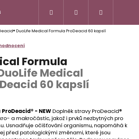
Hledat
Přihlášení
Nákupní
S
DuoLife Club - plný výhod
O nás
Značk
oDeacid®
DuoLife Medical Formula ProDeacid 60 kapslí
košík
 hodnocení
ical Formula
DuoLife Medical
Deacid 60 kapslí
a ProDeacid® - NEW
Doplněk stravy ProDeacid®
kro- a makročástic, jakož i prvků nezbytných pro
mu. Usnadňuje očišťování organismu, napomáhá k
jej před patologickými změnami, které jsou
N HAIR COMPLEX