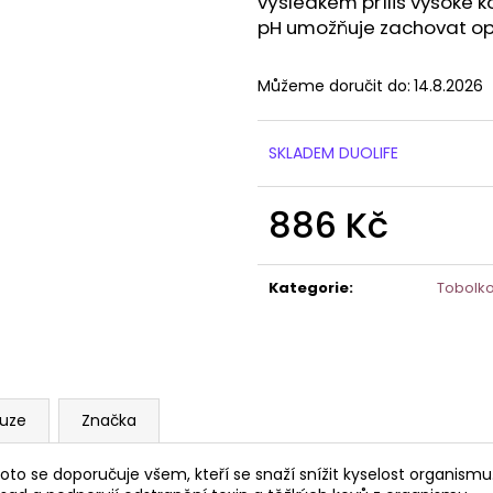
výsledkem příliš vysoké 
946 Kč
849 Kč
pH umožňuje zachovat opt
Původně:
910 K
Můžeme doručit do:
14.8.2026
SKLADEM DUOLIFE
886 Kč
Měrná
cena:
Kategorie
:
Tobolko
kuze
Značka
, proto se doporučuje všem, kteří se snaží snížit kyselost organi