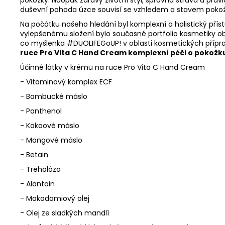
duševní pohoda úzce souvisí se vzhledem a stavem pokožk
Na počátku našeho hledání byl komplexní a holistický přístu
vylepšenému složení bylo současné portfolio kosmetiky oboh
co myšlenka #DUOLIFEGoUP! v oblasti kosmetických přípra
ruce Pro Vita C Hand Cream komplexní péči o pokožk
Účinné látky v krému na ruce Pro Vita C Hand Cream
-
Vitaminový komplex ECF
-
Bambucké máslo
-
Panthenol
-
Kakaové máslo
-
Mangové máslo
-
Betain
-
Trehalóza
-
Alantoin
-
Makadamiový olej
-
Olej ze sladkých mandlí