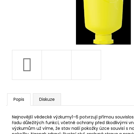
BUTTER
DUOLIFE BEAUTY CARE
COLLAGEN BODY BUTTER TĚLOVÉ
MÁSLO 200 ML
740 Kč
Popis
Diskuze
Nejnovější vědecké výzkumy1–6 potvrzují přímou souvislos
řadu důležitých funkcí, včetně ochrany před škodlivými vněj
výzkumům už víme, že stav naší pokožky úzce souvisí s na
pokožky. Naopak zdravý životní styl, správná strava a prav