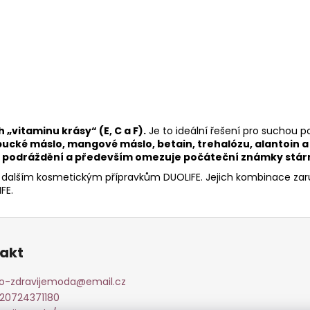
vitaminu krásy“ (E, C a F).
Je to ideální řešení pro suchou p
ké máslo, mangové máslo, betain, trehalózu, alantoin a 
oti podráždění a především omezuje počáteční známky stár
k dalším kosmetickým přípravkům DUOLIFE. Jejich kombinace zar
FE.
akt
fo-zdravijemoda
@
email.cz
20724371180