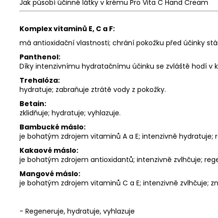
Jak působí účinné látky v krému Pro Vita C Hand Cream
Komplex vitaminů E, C a F:
má antioxidační vlastnosti;
chrání pokožku před účinky stá
Panthenol:
Díky intenzivnímu hydratačnímu účinku se zvláště hodí v
Trehalóza:
hydratuje;
zabraňuje ztrátě vody z pokožky.
Betain:
zklidňuje;
hydratuje;
vyhlazuje.
Bambucké máslo:
je bohatým zdrojem vitaminů A a E;
intenzivně hydratuje;
Kakaové máslo:
je bohatým zdrojem antioxidantů;
intenzivně zvlhčuje;
reg
Mangové máslo:
je bohatým zdrojem vitaminů C a E;
intenzivně zvlhčuje;
zn
-
Regeneruje, hydratuje, vyhlazuje