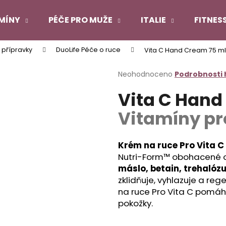
MÍNY
PÉČE PRO MUŽE
ITALIE
FITNES
 přípravky
DuoLife Péče o ruce
Vita C Hand Cream 75 m
Co potřebujete najít?
Průměrné
Neohodnoceno
Podrobnosti
hodnocení
Vita C Hand
produktu
HLEDAT
je
Vitamíny pr
0,0
z
5
Doporučujeme
hvězdiček.
Krém na ruce Pro Vita 
Nutri-Form™ obohacené 
máslo, betain, trehalózu
zklidňuje, vyhlazuje a re
na ruce Pro Vita C pomáhá
pokožky.
DUOLIFE COLLAGEN
DUOLIFE KERATI