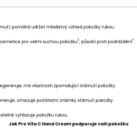
rnutí;
pomáhá udržet mladistvý vzhled pokožky rukou.
7
7
 kosmetice pro velmi suchou pokožku
;
působí proti podráždění
.
regeneruje;
má vlastnosti zpomalující stárnutí pokožky.
eneruje;
omezuje počáteční známky stárnutí pokožky.
atelně vyhlazuje pokožku rukou.
Jak Pro Vita C Hand Cream podporuje vaši pokožku