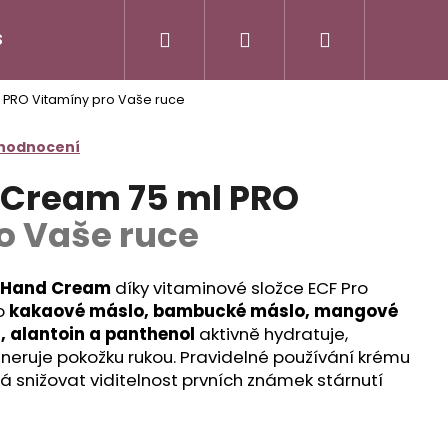
Hledat
Přihlášení
Nákupní
S
DuoLife Club - plný výhod
O nás
Značk
l PRO
Vitamíny pro Vaše ruce
košík
 hodnocení
 Cream 75 ml PRO
o Vaše ruce
C Hand Cream
díky vitaminové složce ECF Pro
o
kakaové máslo, bambucké máslo, mangové
, alantoin a panthenol
aktivně hydratuje,
generuje pokožku rukou. Pravidelné používání krému
 snižovat viditelnost prvních známek stárnutí
N HAIR COMPLEX