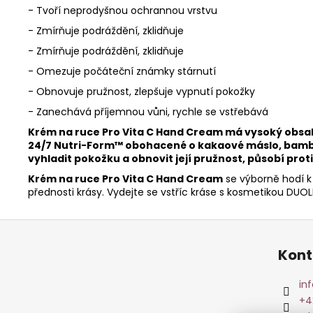
-
Tvoří neprodyšnou ochrannou vrstvu
-
Zmírňuje podráždění, zklidňuje
-
Zmírňuje podráždění, zklidňuje
-
Omezuje počáteční známky stárnutí
-
Obnovuje pružnost, zlepšuje vypnutí pokožky
-
Zanechává příjemnou vůni, rychle se vstřebává
Krém na ruce Pro Vita C Hand Cream má vysoký obsah „
24/7 Nutri-Form™ obohacené o kakaové máslo, bambuc
vyhladit pokožku a obnovit její pružnost, působí pr
Krém na ruce Pro Vita C Hand Cream
se výborně hodí 
přednosti krásy. Vydejte se vstříc kráse s kosmetikou DUOLI
Z
á
Kont
p
a
in
t
+4