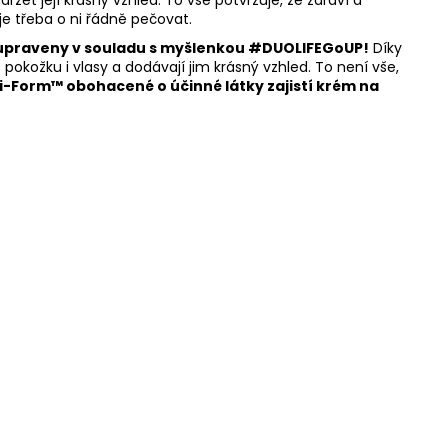
e třeba o ni řádně pečovat.
 upraveny v souladu s myšlenkou #DUOLIFEGoUP!
Díky
pokožku i vlasy a dodávají jim krásný vzhled. To není vše,
ri-Form™ obohacené o účinné látky zajistí krém na