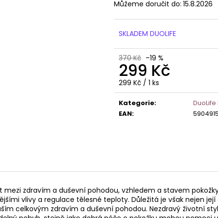
Můžeme doručit do:
15.8.2026
946 Kč
849 Kč
Původně:
910 K
SKLADEM DUOLIFE
370 Kč
–19 %
299 Kč
Měrná
299 Kč / 1 ks
cena:
Kategorie
:
DuoLife
EAN
:
590491
t mezi zdravím a duševní pohodou, vzhledem a stavem pokožky. K
šími vlivy a regulace tělesné teploty. Důležitá je však nejen její
ším celkovým zdravím a duševní pohodou. Nezdravý životní styl, 
idelný pohyb, stejně jako dobrá péče o pokožku mohou pomoci udrž