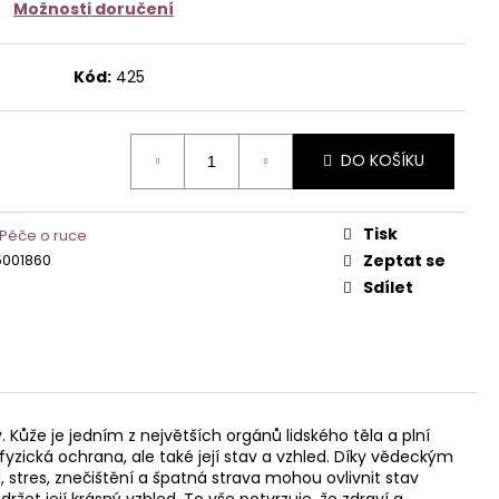
Možnosti doručení
č
Kód:
425
DO KOŠÍKU
Tisk
 Péče o ruce
5001860
Zeptat se
Sdílet
ůže je jedním z největších orgánů lidského těla a plní
 fyzická ochrana, ale také její stav a vzhled. Díky vědeckým
stres, znečištění a špatná strava mohou ovlivnit stav
et její krásný vzhled. To vše potvrzuje, že zdraví a