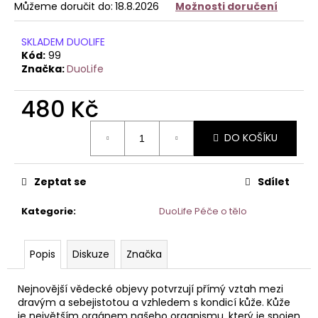
č
Můžeme doručit do:
18.8.2026
Možnosti doručení
u
j
SKLADEM DUOLIFE
e
Kód:
99
m
Značka:
DuoLife
e
480 Kč
DUOLIFE
Měrná
COLLAGEN
DO KOŠÍKU
cena:
946
Kč
Zeptat se
Sdílet
Kategorie
:
DuoLife Péče o tělo
Popis
Diskuze
Značka
Nejnovější vědecké objevy potvrzují přímý vztah mezi
dravým a sebejistotou a vzhledem s kondicí kůže. Kůže
je největším orgánem našeho organismu, který je spojen