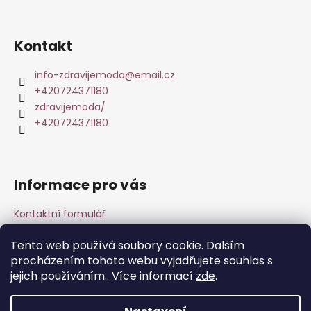
Z
á
p
Kontakt
a
t
info-zdravijemoda
@
email.cz
+420724371180
í
zdravijemoda/
+420724371180
Informace pro vás
Kontaktní formulář
Obchodní podmínky & Reklamace
Tento web používá soubory cookie. Dalším
Podmínky ochrany osobních údajů
procházením tohoto webu vyjadřujete souhlas s
O nás
jejich používáním.. Více informací
zde
.
DuoLife Club - plný výhod