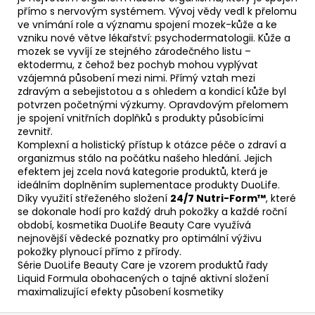
přímo s nervovým systémem. Vývoj vědy vedl k přelomu
ve vnímání role a významu spojení mozek-kůže a ke
vzniku nové větve lékařství: psychodermatologii. Kůže a
mozek se vyvíjí ze stejného zárodečného listu –
ektodermu, z čehož bez pochyb mohou vyplývat
vzájemná působení mezi nimi. Přímý vztah mezi
zdravým a sebejistotou a s ohledem a kondicí kůže byl
potvrzen početnými výzkumy. Opravdovým přelomem
je spojení vnitřních doplňků s produkty působícími
zevnitř.
Komplexní a holistický přístup k otázce péče o zdraví a
organizmus stálo na počátku našeho hledání. Jejich
efektem jej zcela nová kategorie produktů, která je
ideálním doplněním suplementace produkty DuoLife.
Díky využití střeženého složení
24/7 Nutri-Form™
, které
se dokonale hodí pro každý druh pokožky a každé roční
období, kosmetika DuoLife Beauty Care využívá
nejnovější vědecké poznatky pro optimální výživu
pokožky plynoucí přímo z přírody.
Série DuoLife Beauty Care je vzorem produktů řady
Liquid Formula obohacených o tajné aktivní složení
maximalizující efekty působení kosmetiky