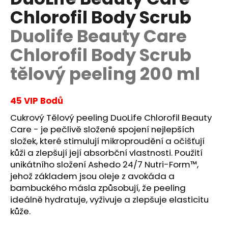
je
a
Chlorofil Body Scrub
0,0
z
j
Duolife Beauty Care
5
í
hvězdiček.
Chlorofil Body Scrub
t
?
tělový peeling 200 ml
45 VIP Bodů
Cukrový Tělový peeling DuoLife Chlorofil Beauty
HLEDAT
Care - je pečlivě složené spojení nejlepších
složek, které stimulují mikroproudění a očišťují
kůži a zlepšují její absorbční vlastnosti. Použití
D
unikátního složení Ashedo 24/7 Nutri-Form™,
o
jehož základem jsou oleje z avokáda a
p
bambuckého másla způsobují, že peeling
o
ideálně hydratuje, vyživuje a zlepšuje elasticitu
r
kůže.
u