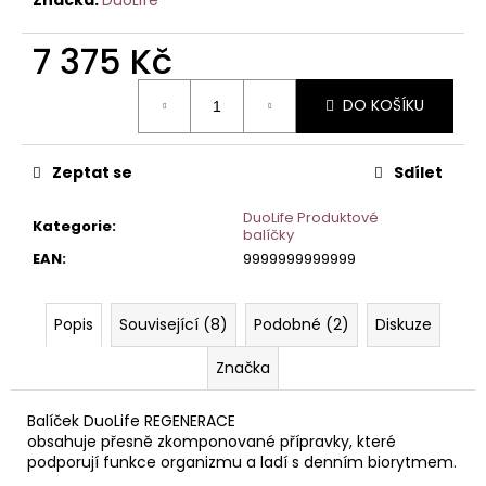
č
u
j
7 375 Kč
e
Měrná
m
DO KOŠÍKU
cena:
e
Zeptat se
Sdílet
DUOLIFE
CHLOROFIL
DuoLife Produktové
Kategorie
:
821
balíčky
Kč
EAN
:
9999999999999
Popis
Související (8)
Podobné (2)
Diskuze
Značka
Balíček DuoLife REGENERACE
obsahuje přesně zkomponované přípravky, které
podporují funkce organizmu a ladí s denním biorytmem.