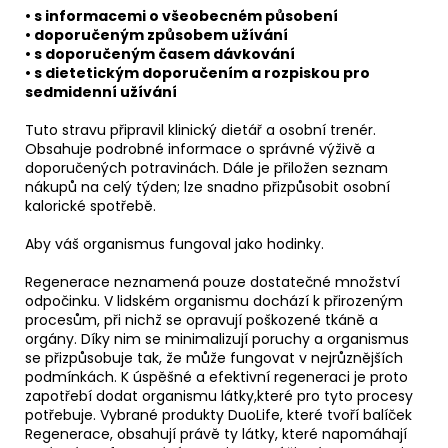
• s informacemi o všeobecném působení
• doporučeným způsobem užívání
• s doporučeným časem dávkování
• s dietetickým doporučením a rozpiskou pro
sedmidenní užívání
Tuto stravu připravil klinický dietář a osobní trenér.
Obsahuje podrobné informace o správné výživě a
doporučených potravinách. Dále je přiložen seznam
nákupů na celý týden; lze snadno přizpůsobit osobní
kalorické spotřebě.
Aby váš organismus fungoval jako hodinky.
Regenerace neznamená pouze dostatečné množství
odpočinku. V lidském organismu dochází k přirozeným
procesům, při nichž se opravují poškozené tkáně a
orgány. Díky nim se minimalizují poruchy a organismus
se přizpůsobuje tak, že může fungovat v nejrůznějších
podmínkách. K úspěšné a efektivní regeneraci je proto
zapotřebí dodat organismu látky,které pro tyto procesy
potřebuje. Vybrané produkty DuoLife, které tvoří balíček
Regenerace, obsahují právě ty látky, které napomáhají