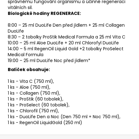
správnému fungování organismu a účinné regeneraci
vitálních sil.
Biologické hodiny REGENERACE:
8:00 – 25 ml DuoLife Den před jídlem + 25 ml Collagen
DuoLife
8:30 – 2 tobolky ProStik Medical Formula a 25 ml Vita C
10:00 – 25 ml Aloe DuoLife + 20 ml Chlorofyl DuoLife
14:00 – 5 ml RegenOil Liquid Gold +2 tobolky ProSelect
Medical Formula
19:00 – 25 ml DuoLife Noc před jídlem*
Balíček obsahuje:
1 ks - Vita C (750 ml),
1 ks - Aloe (750 ml),
1 ks - Collagen (750 ml),
1 ks - ProStik (60 tobolek),
1 ks - ProSelect (60 tobolek),
1 ks - Chlorofil (750 ml),
1 ks - DuoLife Den a Noc (Den 750 ml + Noc 750 ml),
1 ks - RegenOil LiquidGold (250 ml)
Z