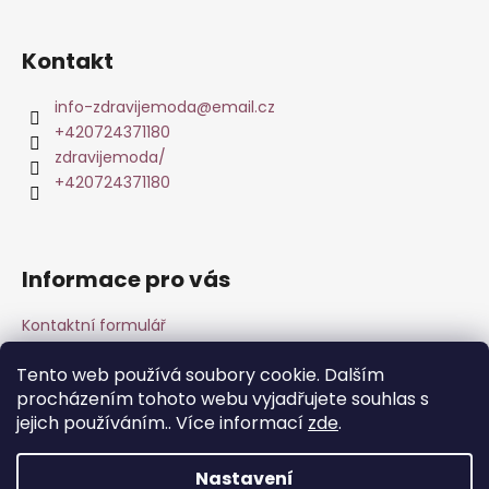
á
p
Kontakt
a
t
info-zdravijemoda
@
email.cz
+420724371180
í
zdravijemoda/
+420724371180
Informace pro vás
Kontaktní formulář
Obchodní podmínky & Reklamace
Tento web používá soubory cookie. Dalším
Podmínky ochrany osobních údajů
procházením tohoto webu vyjadřujete souhlas s
O nás
jejich používáním.. Více informací
zde
.
DuoLife Club - plný výhod
Nastavení