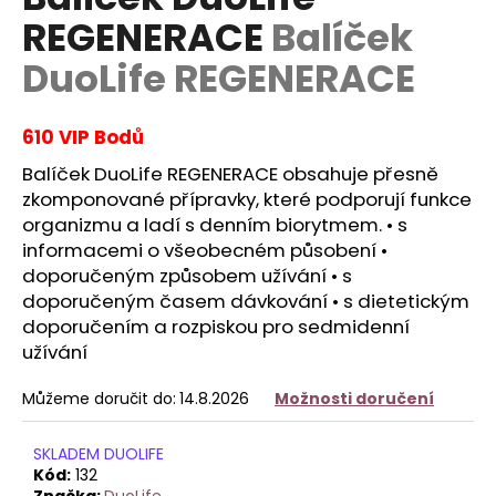
je
R
a
REGENERACE
Balíček
0,0
z
j
M
DuoLife REGENERACE
5
í
hvězdiček.
A
t
610 VIP Bodů
?
Balíček DuoLife REGENERACE obsahuje přesně
zkomponované přípravky, které podporují funkce
organizmu a ladí s denním biorytmem. • s
informacemi o všeobecném působení •
HLEDAT
doporučeným způsobem užívání • s
doporučeným časem dávkování • s dietetickým
doporučením a rozpiskou pro sedmidenní
D
užívání
o
p
Můžeme doručit do:
14.8.2026
Možnosti doručení
o
r
SKLADEM DUOLIFE
u
Kód:
132
Značka:
DuoLife