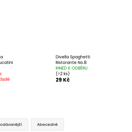
č
La
Divella Spaghetti
ucatini
Ristorante No.8
IHNED K ODBĚRU
a
(
>2 ks
)
kladě
29 Kč
rodávanější
Abecedně