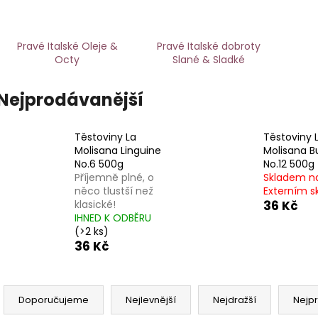
946 Kč
849 Kč
Původně:
910 K
Pravé Italské Oleje &
Pravé Italské dobroty
Octy
Slané & Sladké
Nejprodávanější
Těstoviny La
Těstoviny 
Molisana Linguine
Molisana B
No.6 500g
No.12 500g
Příjemně plné, o
Skladem n
něco tlustší než
Externím s
klasické!
36 Kč
IHNED K ODBĚRU
(
>2 ks
)
36 Kč
Ř
a
Doporučujeme
Nejlevnější
Nejdražší
Nejp