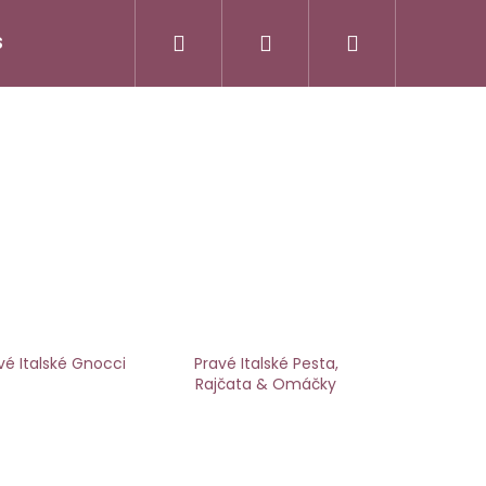
Hledat
Přihlášení
Nákupní
S
DuoLife Club - plný výhod
O nás
Značk
košík
vé Italské Gnocci
Pravé Italské Pesta,
Rajčata & Omáčky
N HAIR COMPLEX