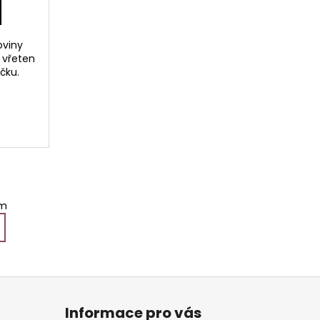
oviny
 vřeten
čku.
em
Informace pro vás