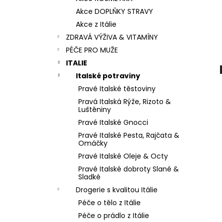
BUTTER
DUOLIFE BEAUTY CARE
l
COLLAGEN BODY BUTTER TĚLOVÉ
Akce DOPLŇKY STRAVY
MÁSLO 200 ML
Akce z Itálie
740 Kč
ZDRAVÁ VÝŽIVA & VITAMÍNY
PÉČE PRO MUŽE
ITALIE
Italské potraviny
Pravé Italské těstoviny
Pravá Italská Rýže, Rizoto &
Luštěniny
Pravé Italské Gnocci
Pravé Italské Pesta, Rajčata &
Omáčky
Pravé Italské Oleje & Octy
Pravé Italské dobroty Slané &
Sladké
Drogerie s kvalitou Itálie
Péče o tělo z Itálie
Péče o prádlo z Itálie