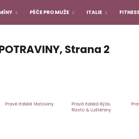
MÍNY
PÉČE PRO MUŽE
ITALIE
FITNES
Co potřebujete najít?
POTRAVINY
, Strana 2
HLEDAT
Doporučujeme
Pravé Italské těstoviny
Pravá Italská Rýže,
Pra
Rizoto & Luštěniny
DUOLIFE COLLAGEN
DUOLIFE KERATI