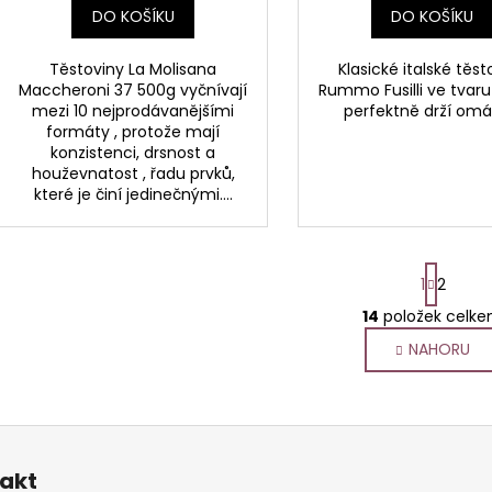
DO KOŠÍKU
DO KOŠÍKU
Těstoviny La Molisana
Klasické italské těst
Maccheroni 37 500g vyčnívají
Rummo Fusilli ve tvaru
mezi 10 nejprodávanějšími
perfektně drží omá
formáty , protože mají
konzistenci, drsnost a
houževnatost , řadu prvků,
které je činí jedinečnými....
S
1
2
t
r
14
položek celk
O
á
v
NAHORU
n
l
k
o
á
v
d
á
a
n
c
akt
í